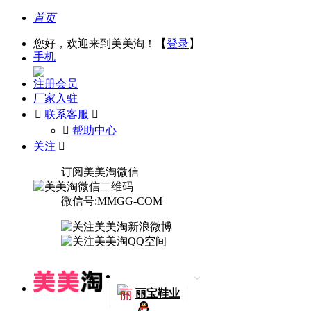
首页
您好，欢迎来到美美淘！【
登录
】
手机
注册会员
厂家入驻

联系客服

󰅃
帮助中心
关注

订阅美美淘微信
微信号:MMGG-COM
丽
丽宝鞋业