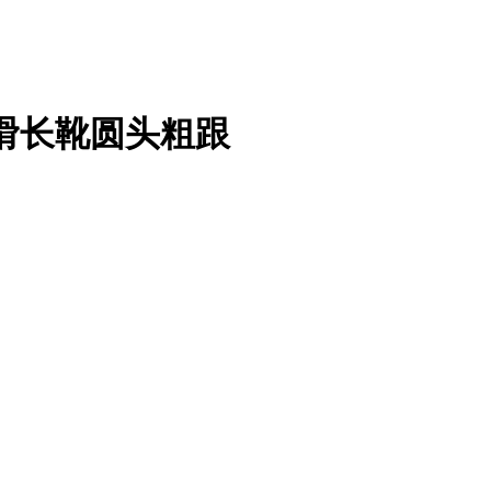
滑长靴圆头粗跟