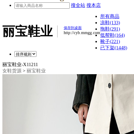
搜全站
搜本店
所有商品
凉鞋(133)
丽宝鞋业
保存到桌面
拖鞋(291)
http://cyb.mmgg.com
低帮鞋(164)
靴子(221)
已下架(1448)
丽宝鞋业-X11211
女鞋货源
>
丽宝鞋业