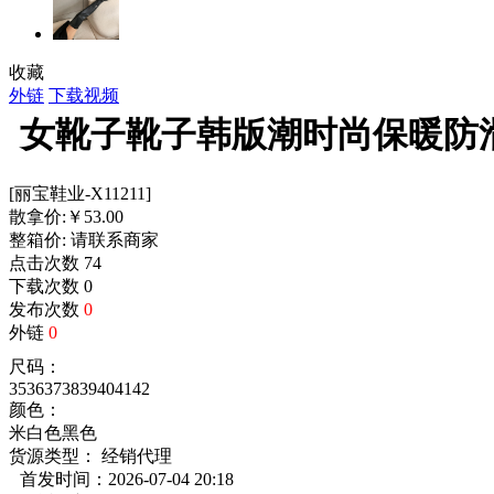
收藏
外链
下载视频
女靴子靴子韩版潮时尚保暖防
[丽宝鞋业-X11211]
散拿价:
￥
53.00
整箱价:
请联系商家
点击次数
74
下载次数
0
发布次数
0
外链
0
尺码：
35
36
37
38
39
40
41
42
颜色：
米白色
黑色
货源类型： 经销代理
首发时间：2026-07-04 20:18