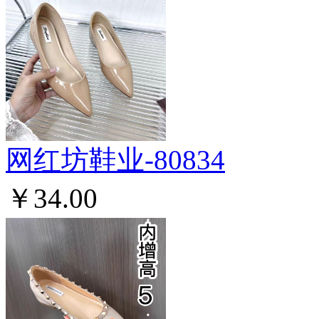
网红坊鞋业-80834
￥34.00