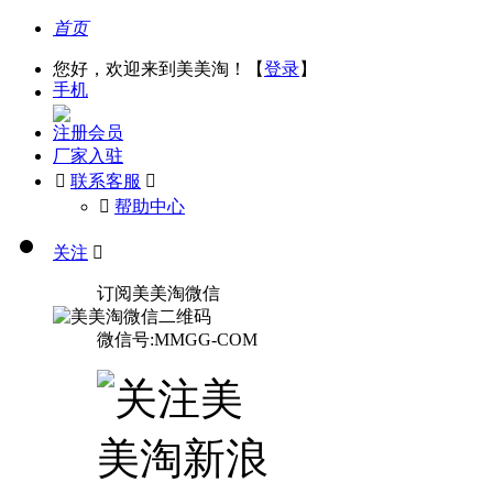
首页
您好，欢迎来到美美淘！【
登录
】
手机
注册会员
厂家入驻

联系客服

󰅃
帮助中心
关注

订阅美美淘微信
微信号:MMGG-COM