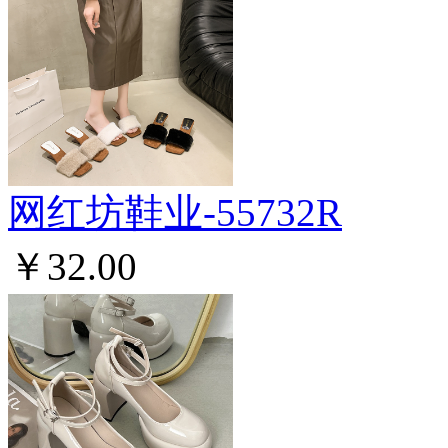
网红坊鞋业-55732R
￥32.00