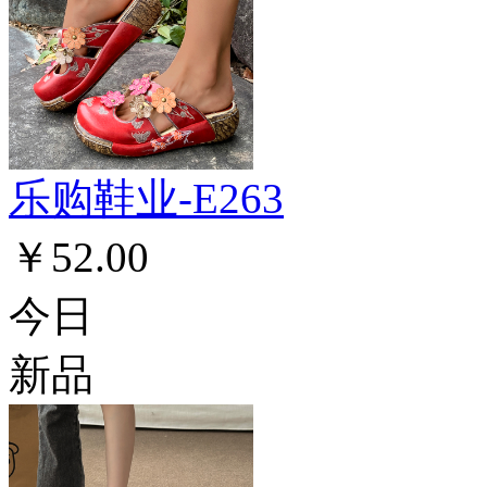
乐购鞋业-E263
￥52.00
今日
新品