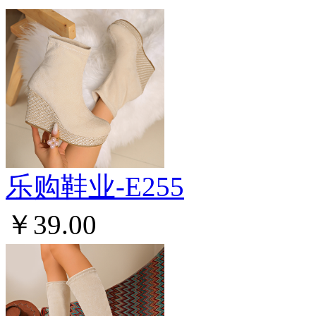
乐购鞋业-E255
￥39.00