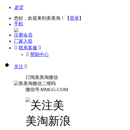
首页
您好，欢迎来到美美淘！【
登录
】
手机
注册会员
厂家入驻

联系客服

󰅃
帮助中心
关注

订阅美美淘微信
微信号:MMGG-COM