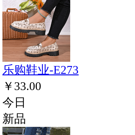
乐购鞋业-E273
￥33.00
今日
新品