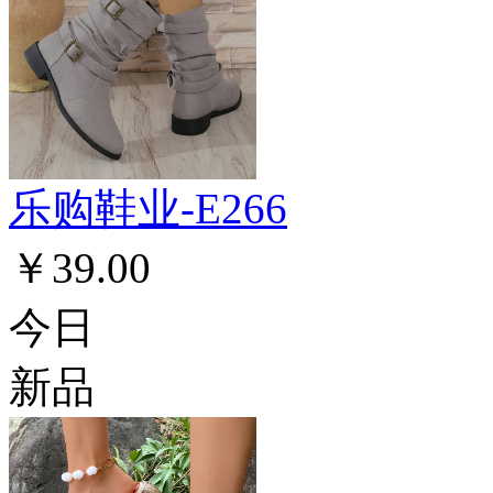
乐购鞋业-E266
￥39.00
今日
新品