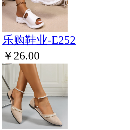
乐购鞋业-E252
￥26.00