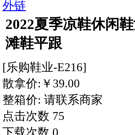
外链
2022夏季凉鞋休闲
滩鞋平跟
[乐购鞋业-E216]
散拿价:
￥
39.00
整箱价:
请联系商家
点击次数
75
下载次数
0