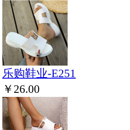
乐购鞋业-E251
￥26.00