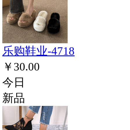
乐购鞋业-4718
￥30.00
今日
新品