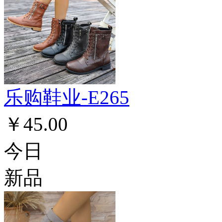
乐购鞋业-E265
￥45.00
今日
新品