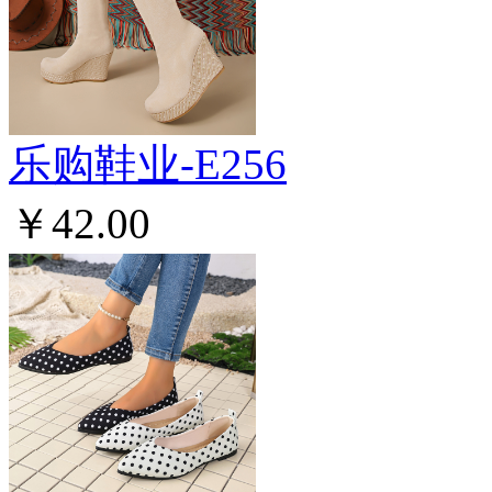
乐购鞋业-E256
￥42.00