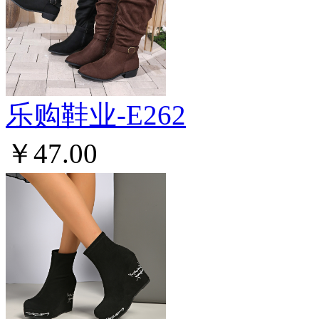
乐购鞋业-E262
￥47.00