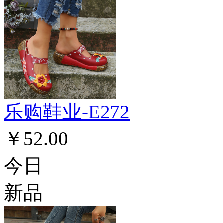
乐购鞋业-E272
￥52.00
今日
新品