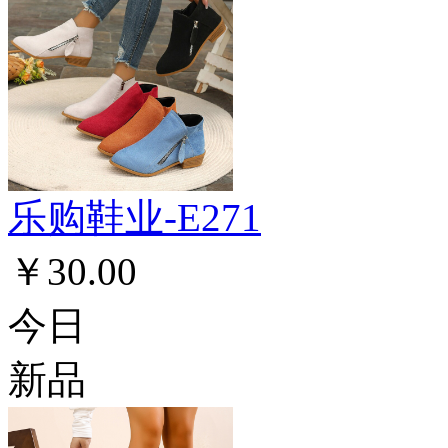
乐购鞋业-E271
￥30.00
今日
新品