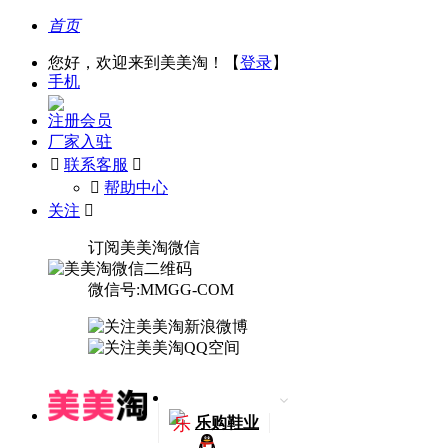
首页
您好，欢迎来到美美淘！【
登录
】
手机
注册会员
厂家入驻

联系客服

󰅃
帮助中心
关注

订阅美美淘微信
微信号:MMGG-COM
乐
乐购鞋业