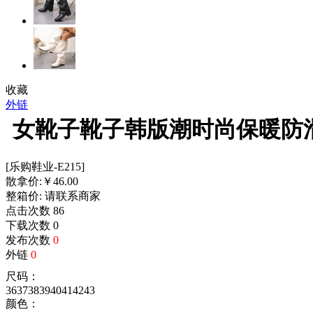
收藏
外链
女靴子靴子韩版潮时尚保暖防
[乐购鞋业-E215]
散拿价:
￥
46.00
整箱价:
请联系商家
点击次数
86
下载次数
0
发布次数
0
外链
0
尺码：
36
37
38
39
40
41
42
43
颜色：