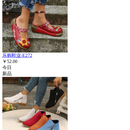
乐购鞋业-E272
￥52.00
今日
新品