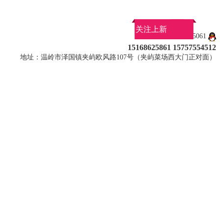
关注上新
QQ：3180585061
15168625861 15757554512
地址：温岭市泽国镇夹屿欧风路107号（夹屿菜场西大门正对面）