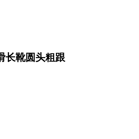
滑长靴圆头粗跟