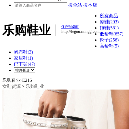
搜全站
搜本店
所有商品
凉鞋(293)
乐购鞋业
保存到桌面
拖鞋(581)
http://legou.mmgg.com
低帮鞋(657)
靴子(256)
高帮鞋(5)
帆布鞋(3)
家居鞋(1)
已下架(47)
乐购鞋业-E215
女鞋货源
>
乐购鞋业