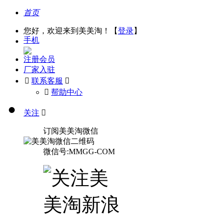
首页
您好，欢迎来到美美淘！【
登录
】
手机
注册会员
厂家入驻

联系客服

󰅃
帮助中心
关注

订阅美美淘微信
微信号:MMGG-COM