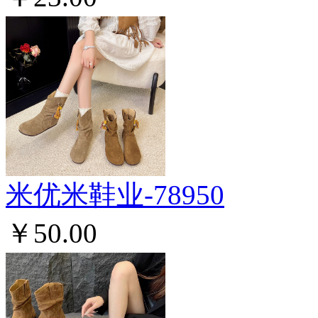
米优米鞋业-78950
￥50.00