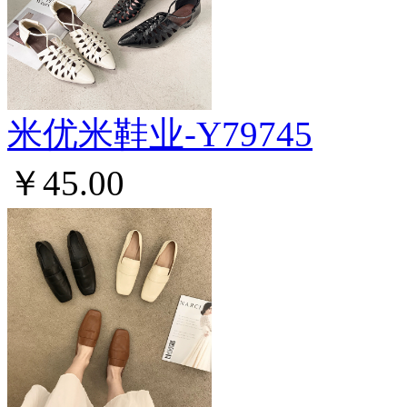
米优米鞋业-Y79745
￥45.00