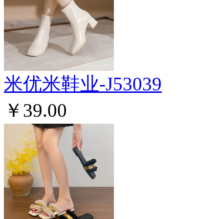
米优米鞋业-J53039
￥39.00