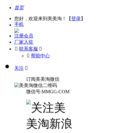
首页
您好，欢迎来到美美淘！【
登录
】
手机
注册会员
厂家入驻

联系客服

󰅃
帮助中心
关注

订阅美美淘微信
微信号:MMGG-COM