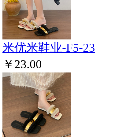
米优米鞋业-F5-23
￥23.00