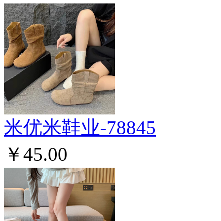
米优米鞋业-78845
￥45.00