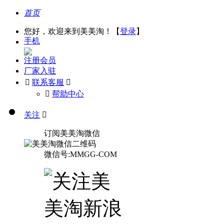
首页
您好，欢迎来到美美淘！【
登录
】
手机
注册会员
厂家入驻

联系客服

󰅃
帮助中心
关注

订阅美美淘微信
微信号:MMGG-COM