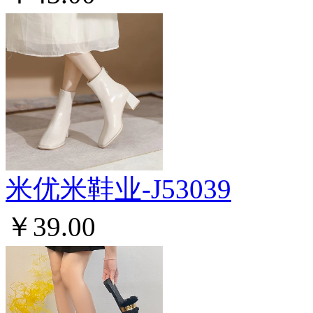
米优米鞋业-J53039
￥39.00