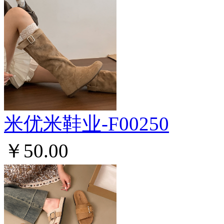
米优米鞋业-F00250
￥50.00