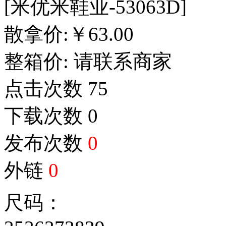
[米优米鞋业-53063D]
散拿价:
￥
63.00
整箱价:
请联系商家
点击次数
75
下载次数
0
发布次数
0
外链
0
尺码：