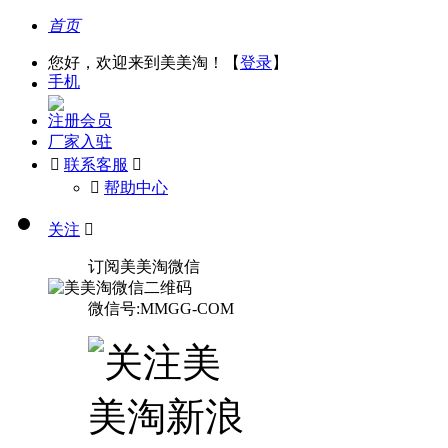
首页
您好，欢迎来到美美淘！【
登录
】
手机
注册会员
厂家入驻

联系客服

󰅃
帮助中心
关注

订阅美美淘微信
微信号:MMGG-COM