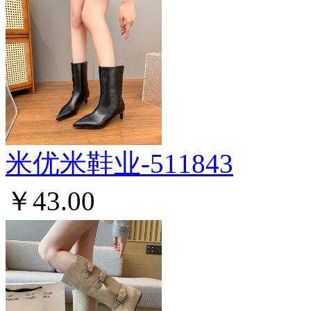
米优米鞋业-511843
￥43.00