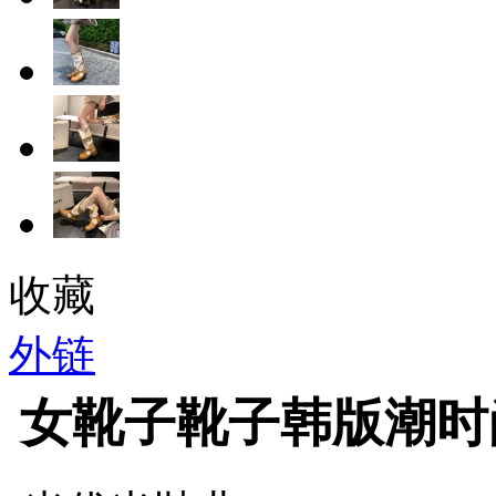
收藏
外链
女靴子靴子韩版潮时