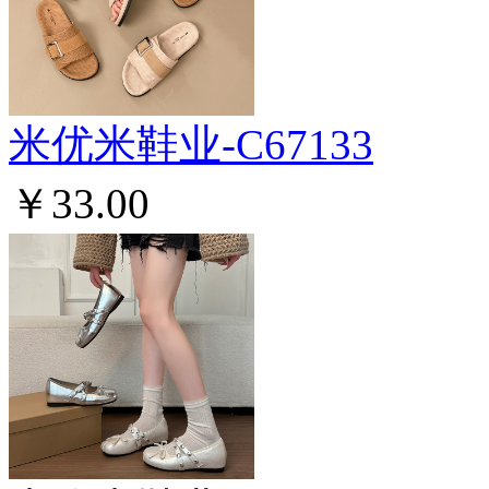
米优米鞋业-C67133
￥33.00