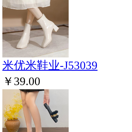
米优米鞋业-J53039
￥39.00