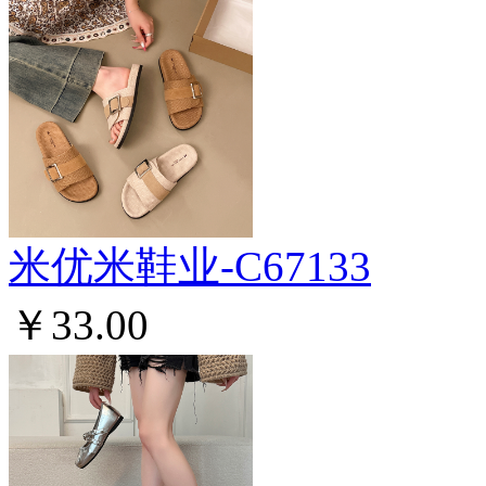
米优米鞋业-C67133
￥33.00