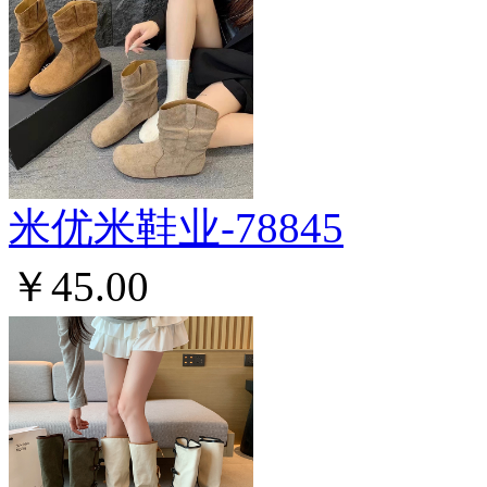
米优米鞋业-78845
￥45.00