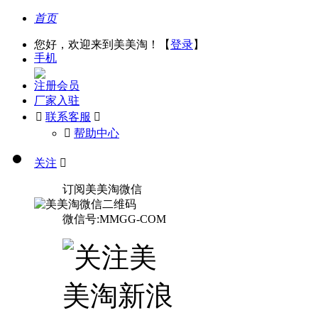
首页
您好，欢迎来到美美淘！【
登录
】
手机
注册会员
厂家入驻

联系客服

󰅃
帮助中心
关注

订阅美美淘微信
微信号:MMGG-COM