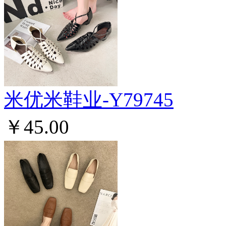
米优米鞋业-Y79745
￥45.00