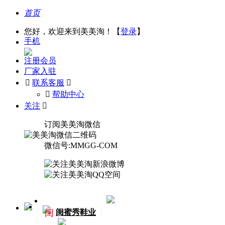
首页
您好，欢迎来到美美淘！【
登录
】
手机
注册会员
厂家入驻

联系客服

󰅃
帮助中心
关注

订阅美美淘微信
微信号:MMGG-COM
闺
闺蜜秀鞋业