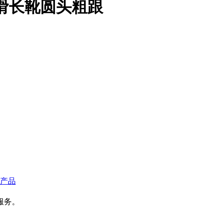
滑长靴圆头粗跟
产品
服务。