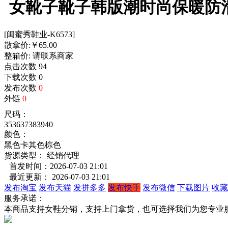
女靴子靴子韩版潮时尚保暖防
[闺蜜秀鞋业-K6573]
散拿价:
￥
65.00
整箱价:
请联系商家
点击次数
94
下载次数
0
发布次数
0
外链
0
尺码：
35
36
37
38
39
40
颜色：
黑色
卡其色
棕色
货源类型： 经销代理
首发时间：2026-07-03 21:01
最近更新： 2026-07-03 21:01
发布淘宝
发布天猫
发拼多多
发布快手
发布微信
下载图片
收藏
服务承诺：
本商品支持女鞋分销，支持上门拿货，也可选择我们为您专业