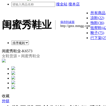
搜全站
搜本店
所有商品
凉鞋(22)
闺蜜秀鞋业
保存到桌面
拖鞋(36)
http://gmx.mmgg.com
低帮鞋(42
靴子(75)
已下架(25
闺蜜秀鞋业-K6573
女鞋货源
>
闺蜜秀鞋业
收藏
外链