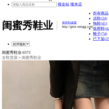
搜全站
搜本店
所有商品
凉鞋(24)
闺蜜秀鞋业
保存到桌面
拖鞋(41)
http://gmx.mmgg.com
低帮鞋(42
靴子(74)
已下架(25
闺蜜秀鞋业-6573
女鞋货源
>
闺蜜秀鞋业