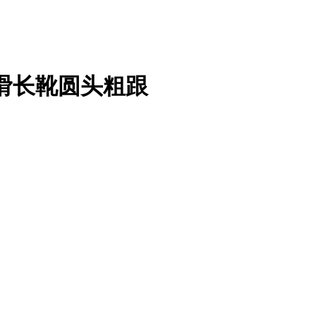
滑长靴圆头粗跟