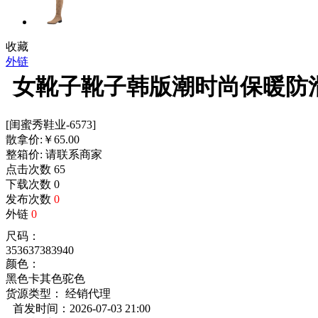
收藏
外链
女靴子靴子韩版潮时尚保暖防
[闺蜜秀鞋业-6573]
散拿价:
￥
65.00
整箱价:
请联系商家
点击次数
65
下载次数
0
发布次数
0
外链
0
尺码：
35
36
37
38
39
40
颜色：
黑色
卡其色
驼色
货源类型： 经销代理
首发时间：2026-07-03 21:00