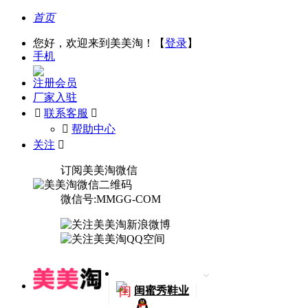
首页
您好，欢迎来到美美淘！【
登录
】
手机
注册会员
厂家入驻

联系客服

󰅃
帮助中心
关注

订阅美美淘微信
微信号:MMGG-COM
闺
闺蜜秀鞋业