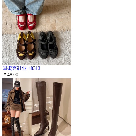
闺蜜秀鞋业-48313
￥48.00