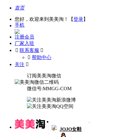
首页
您好，欢迎来到美美淘！【
登录
】
手机
注册会员
厂家入驻

联系客服

󰅃
帮助中心
关注

订阅美美淘微信
微信号:MMGG-COM
J
JOJO女鞋