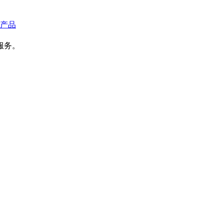
产品
服务。