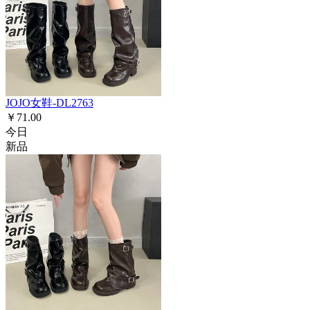
JOJO女鞋-DL2763
￥71.00
今日
新品