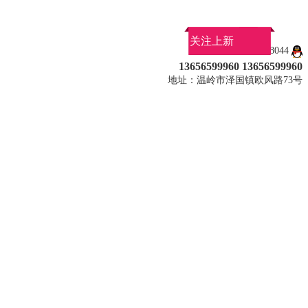
关注上新
QQ：501328044
13656599960 13656599960
地址：温岭市泽国镇欧风路73号