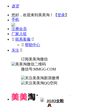
首页
您好，欢迎来到美美淘！【
登录
】
手机
注册会员
厂家入驻

联系客服

󰅃
帮助中心
关注

订阅美美淘微信
微信号:MMGG-COM
J
JOJO女鞋