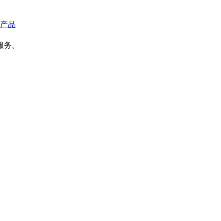
产品
服务。