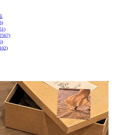
品
8)
1)
567)
6)
02)