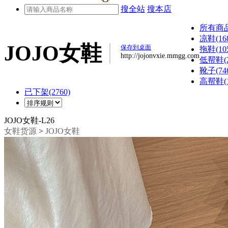
搜全站
搜本店
所有商
凉鞋(16
JOJO女鞋
保存到桌面
拖鞋(105
http://jojonvxie.mmgg.com
低帮鞋(2
靴子(74
高帮鞋(1
已下架(2760)
JOJO女鞋-L26
女鞋货源
>
JOJO女鞋