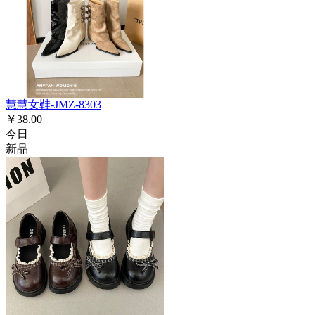
慧慧女鞋-JMZ-8303
￥38.00
今日
新品