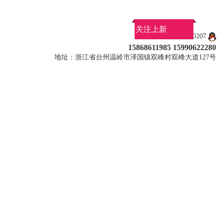
关注上新
QQ：546030207
15868611985 15990622280
地址：浙江省台州温岭市泽国镇双峰村双峰大道127号