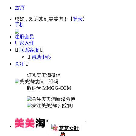
首页
您好，欢迎来到美美淘！【
登录
】
手机
注册会员
厂家入驻

联系客服

󰅃
帮助中心
关注

订阅美美淘微信
微信号:MMGG-COM
慧
慧慧女鞋