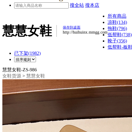
搜全站
搜本店
所有商品
凉鞋(134)
慧慧女鞋
保存到桌面
拖鞋(796)
http://huihuinx.mmgg.com
低帮鞋(738)
靴子(356)
低帮鞋-板鞋(
已下架(1982)
慧慧女鞋-ZS-986
女鞋货源
>
慧慧女鞋