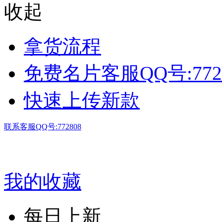
收起
拿货流程
免费名片客服QQ号:772
快速上传新款
联系客服QQ号:772808
我的收藏
每日上新