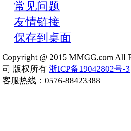
常见问题
友情链接
保存到桌面
Copyright @ 2015 MMGG.com 
司 版权所有
浙ICP备19042802号-3
客服热线：0576-88423388