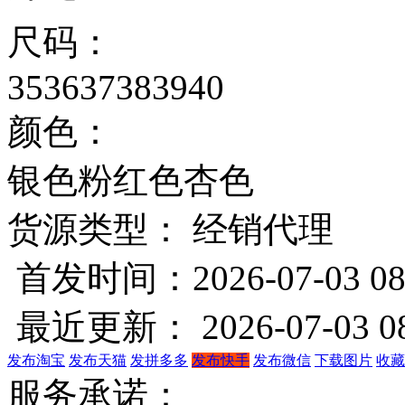
尺码：
35
36
37
38
39
40
颜色：
银色
粉红色
杏色
货源类型： 经销代理
首发时间：2026-07-03 08
最近更新： 2026-07-03 08
发布淘宝
发布天猫
发拼多多
发布快手
发布微信
下载图片
收藏
服务承诺：