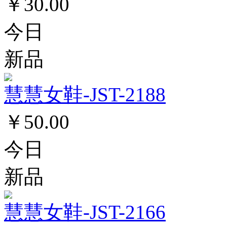
￥30.00
今日
新品
慧慧女鞋-JST-2188
￥50.00
今日
新品
慧慧女鞋-JST-2166