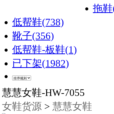
拖鞋(
低帮鞋(738)
靴子(356)
低帮鞋-板鞋(1)
已下架(1982)
慧慧女鞋-HW-7055
女鞋货源
>
慧慧女鞋