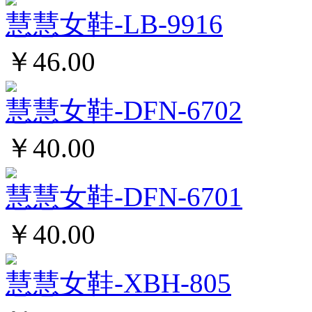
慧慧女鞋-LB-9916
￥46.00
慧慧女鞋-DFN-6702
￥40.00
慧慧女鞋-DFN-6701
￥40.00
慧慧女鞋-XBH-805