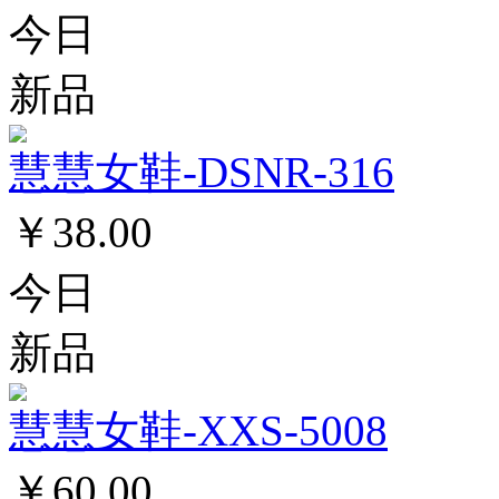
今日
新品
慧慧女鞋-DSNR-316
￥38.00
今日
新品
慧慧女鞋-XXS-5008
￥60.00