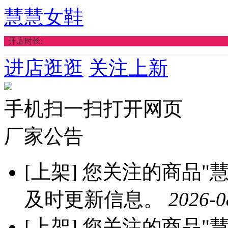
慧慧女鞋
开店时长:
进店逛逛
关注上新
手机扫一扫打开网页
厂家公告
[上架]
您关注的商品"慧慧
及时更新信息。
2026-0
[上架]
您关注的商品"慧慧