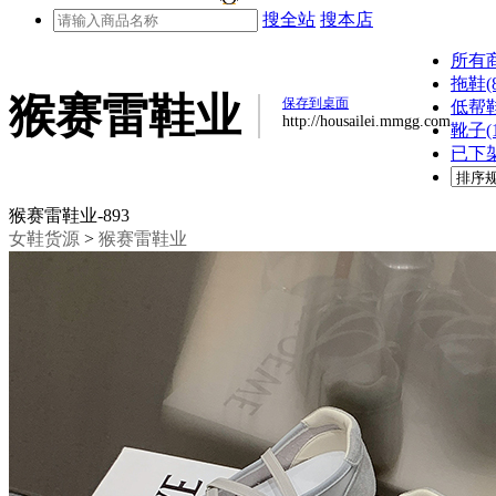
搜全站
搜本店
所有
拖鞋(8
猴赛雷鞋业
保存到桌面
低帮鞋
http://housailei.mmgg.com
靴子(1
已下架(
猴赛雷鞋业-893
女鞋货源
>
猴赛雷鞋业