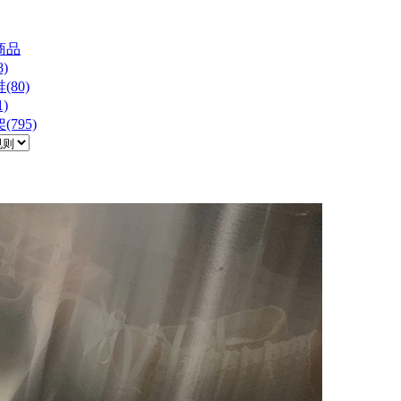
商品
)
(80)
)
795)