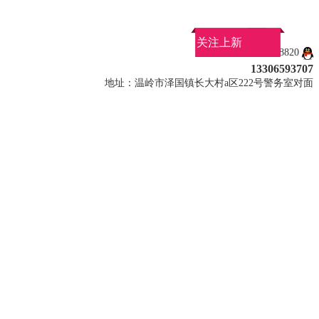
关注上新
QQ：1377108820
13306593707
地址：温岭市泽国镇长大村a区222号警务室对面