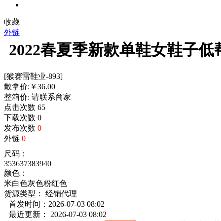
收藏
外链
2022春夏季新款单鞋女鞋子
[猴赛雷鞋业-893]
散拿价:
￥
36.00
整箱价:
请联系商家
点击次数
65
下载次数
0
发布次数
0
外链
0
尺码：
35
36
37
38
39
40
颜色：
米白色
灰色
粉红色
货源类型： 经销代理
首发时间：2026-07-03 08:02
最近更新： 2026-07-03 08:02