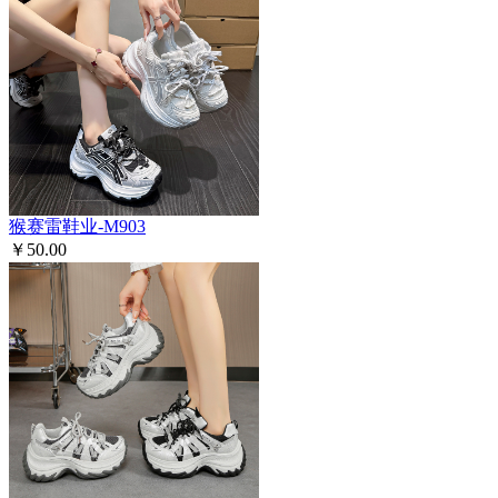
猴赛雷鞋业-M903
￥50.00