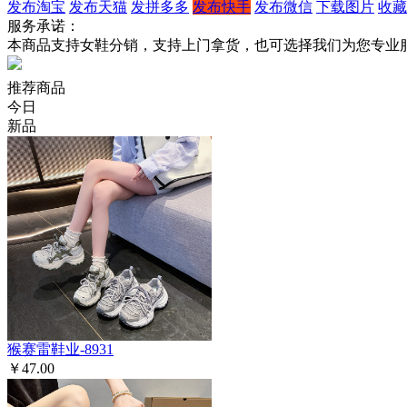
发布淘宝
发布天猫
发拼多多
发布快手
发布微信
下载图片
收藏
服务承诺：
本商品支持女鞋分销，支持上门拿货，也可选择我们为您专业
推荐商品
今日
新品
猴赛雷鞋业-8931
￥47.00