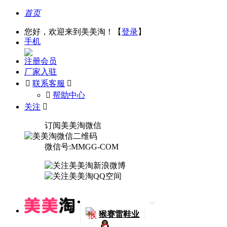
首页
您好，欢迎来到美美淘！【
登录
】
手机
注册会员
厂家入驻

联系客服

󰅃
帮助中心
关注

订阅美美淘微信
微信号:MMGG-COM
猴
猴赛雷鞋业