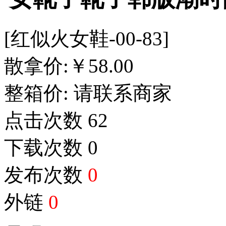
[红似火女鞋-00-83]
散拿价:
￥
58.00
整箱价:
请联系商家
点击次数
62
下载次数
0
发布次数
0
外链
0