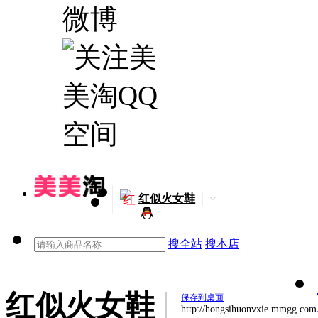
红
红似火女鞋
搜全站
搜本店
红似火女鞋
保存到桌面
http://hongsihuonvxie.mmgg.com