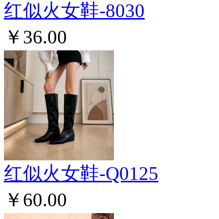
红似火女鞋-8030
￥36.00
红似火女鞋-Q0125
￥60.00