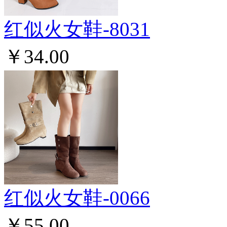
红似火女鞋-8031
￥34.00
红似火女鞋-0066
￥55.00