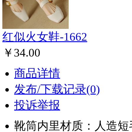
红似火女鞋-1662
￥34.00
商品详情
发布/下载记录(0)
投诉举报
靴筒内里材质：人造短