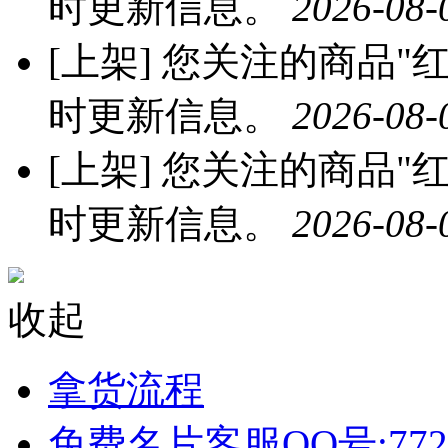
时更新信息。
2026-08-
[上架]
您关注的商品"红似
时更新信息。
2026-08-
[上架]
您关注的商品"红
时更新信息。
2026-08-
收起
拿货流程
免费名片客服QQ号:772