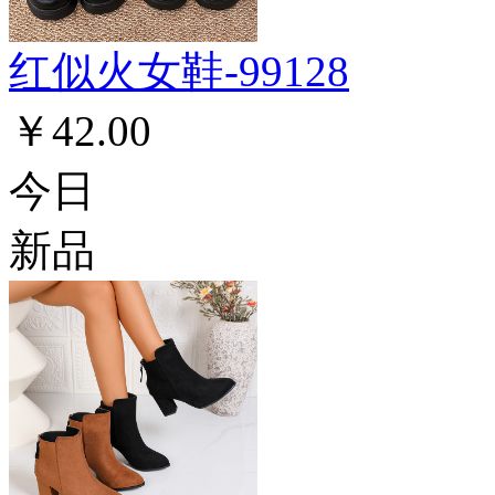
红似火女鞋-99128
￥42.00
今日
新品