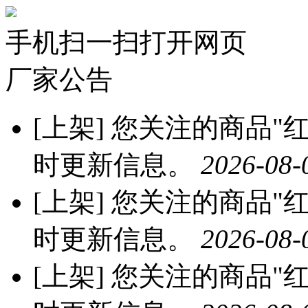
手机扫一扫打开网页
厂家公告
[上架]
您关注的商品"红
时更新信息。
2026-08-
[上架]
您关注的商品"红似
时更新信息。
2026-08-
[上架]
您关注的商品"红