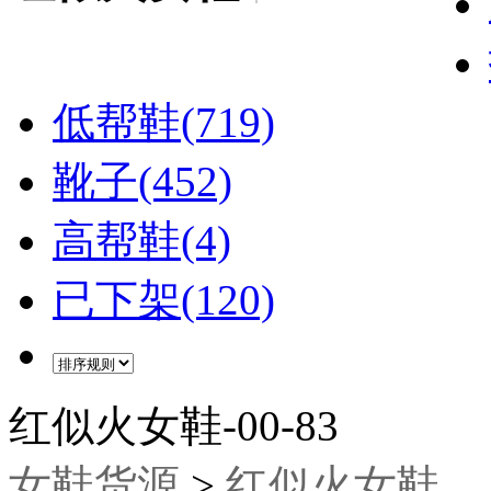
低帮鞋(719)
靴子(452)
高帮鞋(4)
已下架(120)
红似火女鞋-00-83
女鞋货源
>
红似火女鞋