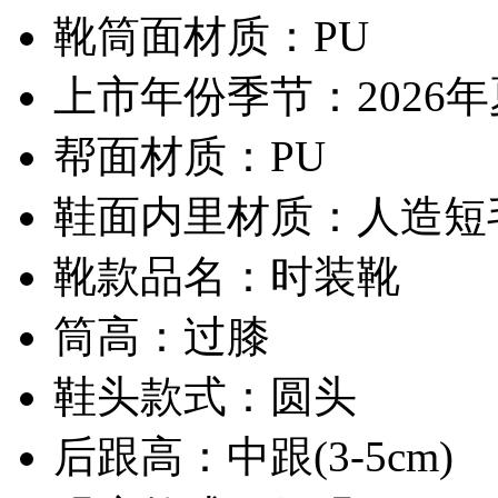
靴筒面材质：PU
上市年份季节：2026
帮面材质：PU
鞋面内里材质：人造短
靴款品名：时装靴
筒高：过膝
鞋头款式：圆头
后跟高：中跟(3-5cm)