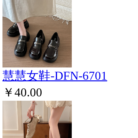
慧慧女鞋-DFN-6701
￥40.00