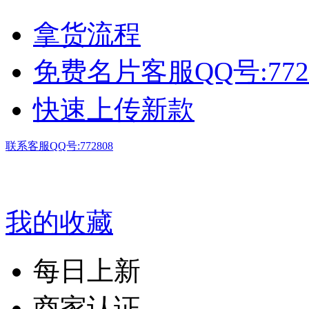
拿货流程
免费名片客服QQ号:772
快速上传新款
联系客服QQ号:772808
我的收藏
每日上新
商家认证