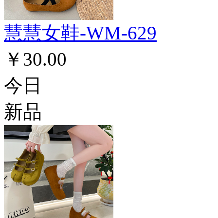
慧慧女鞋-WM-629
￥30.00
今日
新品