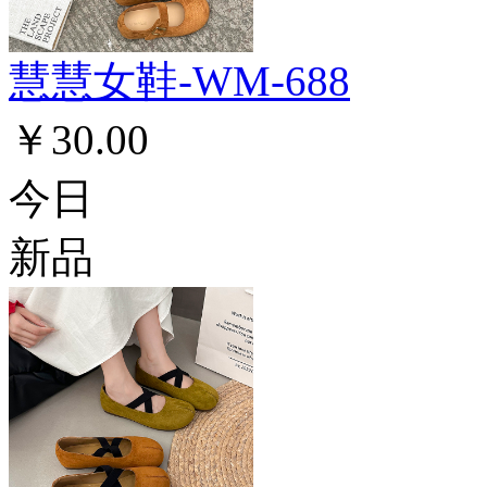
慧慧女鞋-WM-688
￥30.00
今日
新品