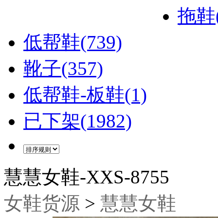
拖鞋(
低帮鞋(739)
靴子(357)
低帮鞋-板鞋(1)
已下架(1982)
慧慧女鞋-XXS-8755
女鞋货源
>
慧慧女鞋