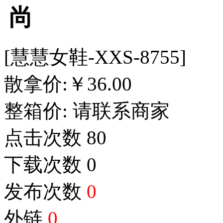
尚
[慧慧女鞋-XXS-8755]
散拿价:
￥
36.00
整箱价:
请联系商家
点击次数
80
下载次数
0
发布次数
0
外链
0