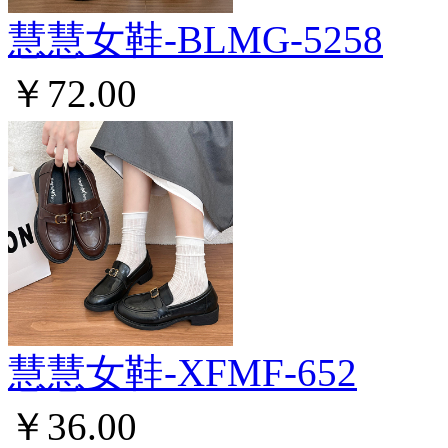
慧慧女鞋-BLMG-5258
￥72.00
慧慧女鞋-XFMF-652
￥36.00