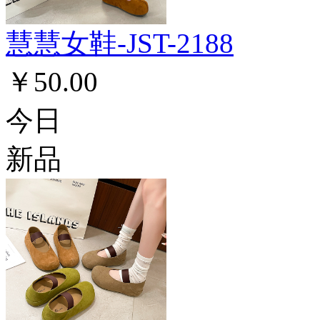
慧慧女鞋-JST-2188
￥50.00
今日
新品