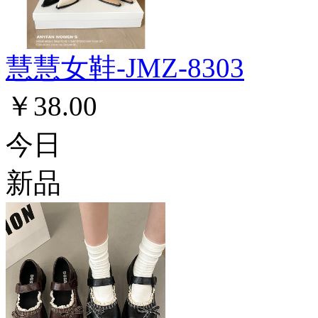
慧慧女鞋-JMZ-8303
￥38.00
今日
新品