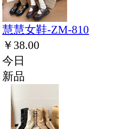
慧慧女鞋-ZM-810
￥38.00
今日
新品