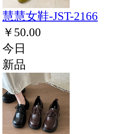
慧慧女鞋-JST-2166
￥50.00
今日
新品