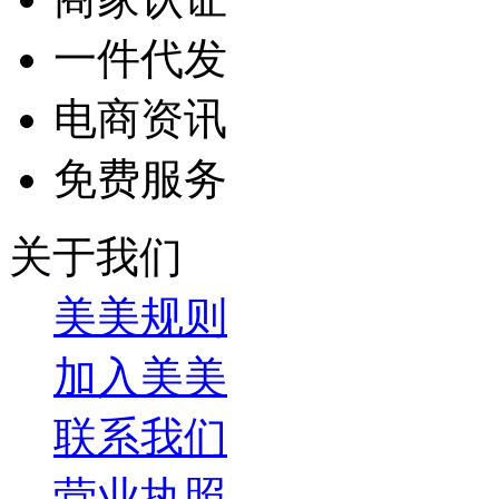
一件代发
电商资讯
免费服务
关于我们
美美规则
加入美美
联系我们
营业执照