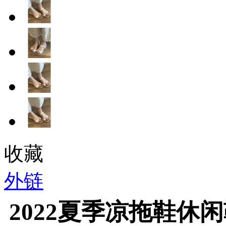
收藏
外链
2022夏季凉拖鞋休