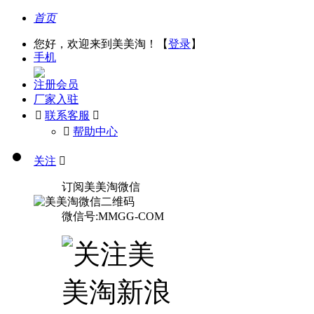
首页
您好，欢迎来到美美淘！【
登录
】
手机
注册会员
厂家入驻

联系客服

󰅃
帮助中心
关注

订阅美美淘微信
微信号:MMGG-COM