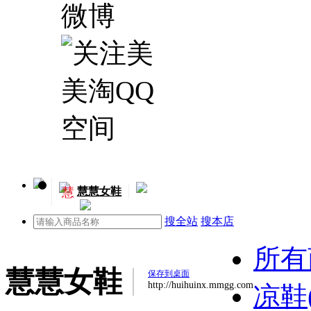
慧
慧慧女鞋
搜全站
搜本店
所有
慧慧女鞋
保存到桌面
http://huihuinx.mmgg.com
凉鞋(