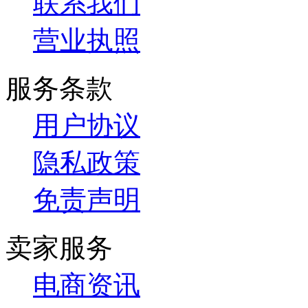
联系我们
营业执照
服务条款
用户协议
隐私政策
免责声明
卖家服务
电商资讯