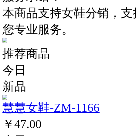
本商品支持女鞋分销，支
您专业服务。
推荐商品
今日
新品
慧慧女鞋-ZM-1166
￥47.00