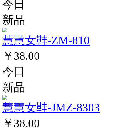
今日
新品
慧慧女鞋-ZM-810
￥38.00
今日
新品
慧慧女鞋-JMZ-8303
￥38.00