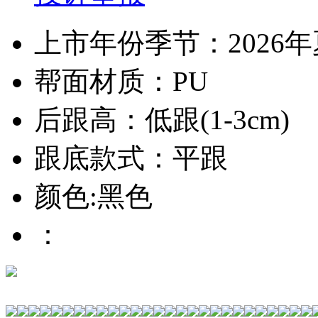
上市年份季节：2026
帮面材质：PU
后跟高：低跟(1-3cm)
跟底款式：平跟
颜色:黑色
：