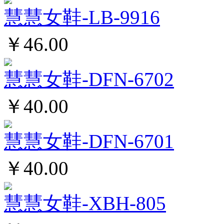
慧慧女鞋-LB-9916
￥46.00
慧慧女鞋-DFN-6702
￥40.00
慧慧女鞋-DFN-6701
￥40.00
慧慧女鞋-XBH-805