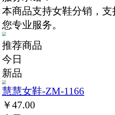
本商品支持女鞋分销，支
您专业服务。
推荐商品
今日
新品
慧慧女鞋-ZM-1166
￥47.00