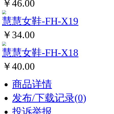
￥46.00
慧慧女鞋-FH-X19
￥34.00
慧慧女鞋-FH-X18
￥40.00
商品详情
发布/下载记录(0)
投诉举报