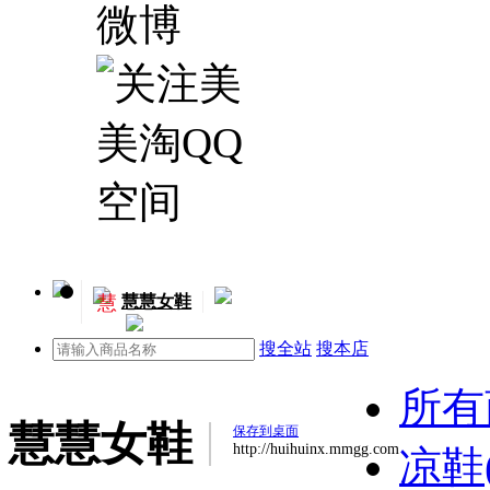
慧
慧慧女鞋
搜全站
搜本店
所有
慧慧女鞋
保存到桌面
http://huihuinx.mmgg.com
凉鞋(