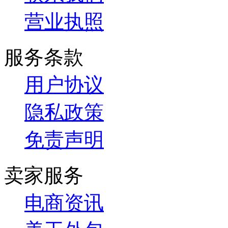
营业执照
服务条款
用户协议
隐私政策
免责声明
卖家服务
电商资讯