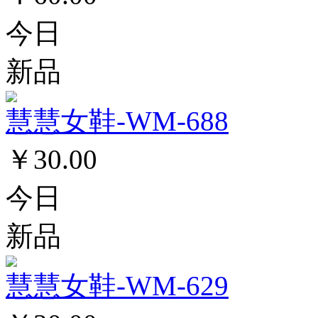
今日
新品
慧慧女鞋-WM-688
￥30.00
今日
新品
慧慧女鞋-WM-629