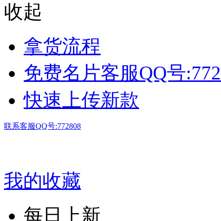
收起
拿货流程
免费名片客服QQ号:772
快速上传新款
联系客服QQ号:772808
我的收藏
每日上新