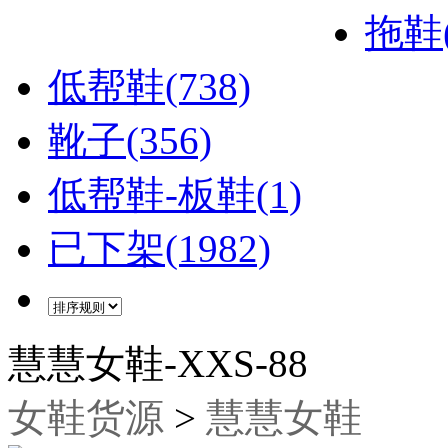
拖鞋(
低帮鞋(738)
靴子(356)
低帮鞋-板鞋(1)
已下架(1982)
慧慧女鞋-XXS-88
女鞋货源
>
慧慧女鞋