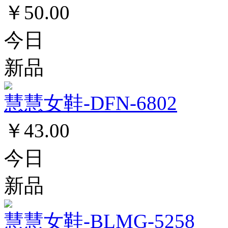
￥50.00
今日
新品
慧慧女鞋-DFN-6802
￥43.00
今日
新品
慧慧女鞋-BLMG-5258