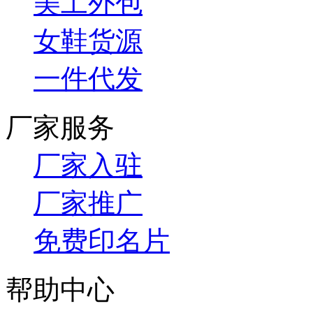
美工外包
女鞋货源
一件代发
厂家服务
厂家入驻
厂家推广
免费印名片
帮助中心