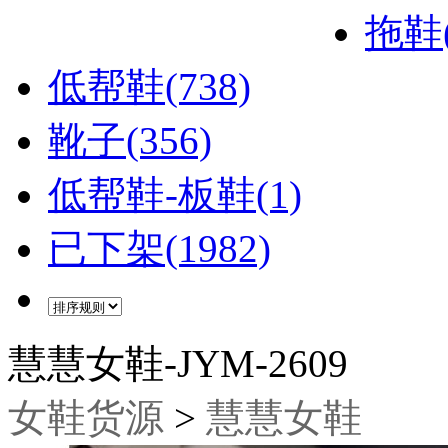
拖鞋(
低帮鞋(738)
靴子(356)
低帮鞋-板鞋(1)
已下架(1982)
慧慧女鞋-JYM-2609
女鞋货源
>
慧慧女鞋