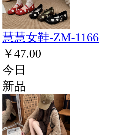
慧慧女鞋-ZM-1166
￥47.00
今日
新品