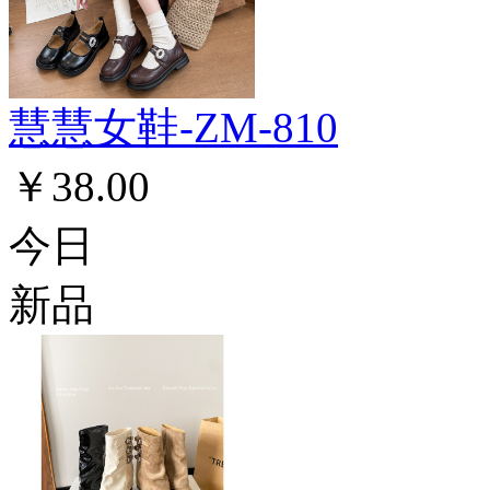
慧慧女鞋-ZM-810
￥38.00
今日
新品