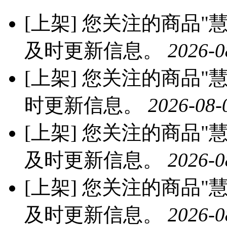
[上架]
您关注的商品"慧慧
及时更新信息。
2026-0
[上架]
您关注的商品"慧慧
时更新信息。
2026-08-
[上架]
您关注的商品"慧慧
及时更新信息。
2026-0
[上架]
您关注的商品"慧慧
及时更新信息。
2026-0