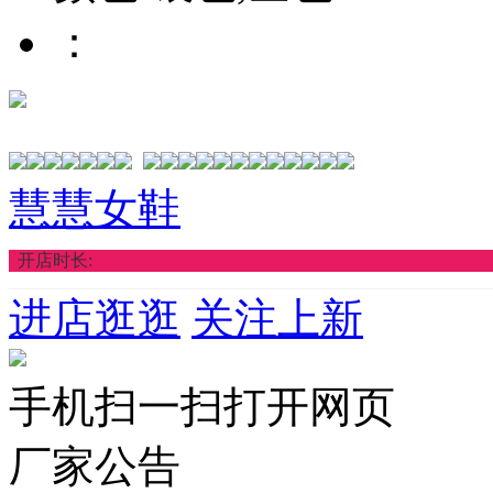
：
慧慧女鞋
开店时长:
进店逛逛
关注上新
手机扫一扫打开网页
厂家公告