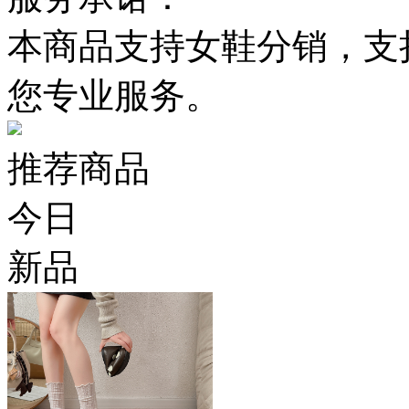
本商品支持女鞋分销，支
您专业服务。
推荐商品
今日
新品