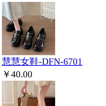
慧慧女鞋-DFN-6701
￥40.00