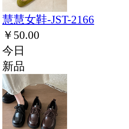
慧慧女鞋-JST-2166
￥50.00
今日
新品