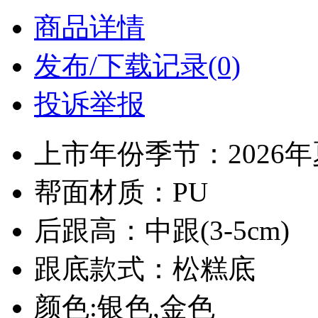
商品详情
发布/下载记录(0)
投诉举报
上市年份季节：2026
帮面材质：PU
后跟高：中跟(3-5cm)
跟底款式：松糕底
颜色:银色,金色