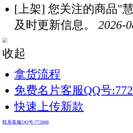
[上架]
您关注的商品"慧慧
及时更新信息。
2026-0
收起
拿货流程
免费名片客服QQ号:772
快速上传新款
联系客服QQ号:772808