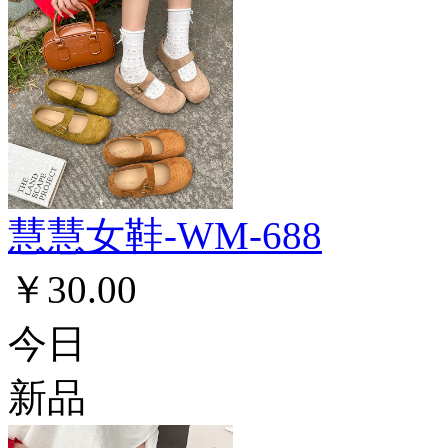
慧慧女鞋-WM-688
￥30.00
今日
新品