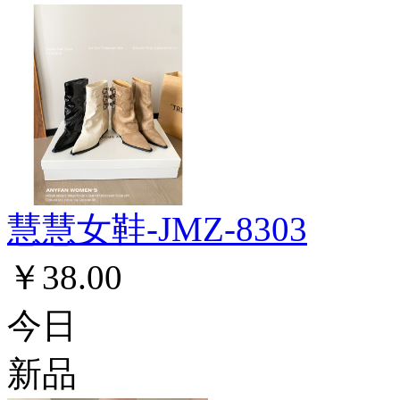
慧慧女鞋-JMZ-8303
￥38.00
今日
新品