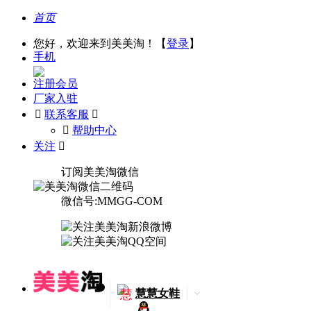
首页
您好，欢迎来到美美淘！【
登录
】
手机
注册会员
厂家入驻

联系客服

󰅃
帮助中心
关注

订阅美美淘微信
微信号:MMGG-COM
慧
慧慧女鞋