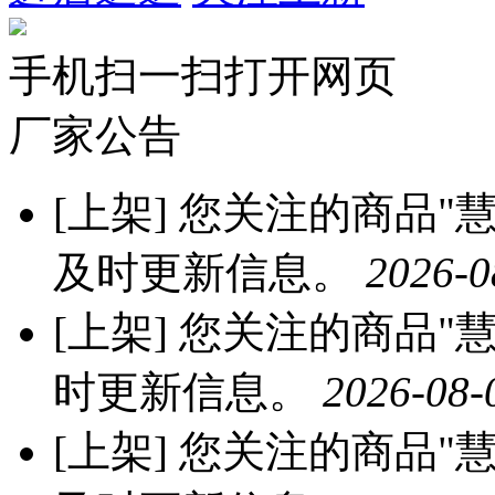
手机扫一扫打开网页
厂家公告
[上架]
您关注的商品"慧慧
及时更新信息。
2026-0
[上架]
您关注的商品"慧慧
时更新信息。
2026-08-
[上架]
您关注的商品"慧慧