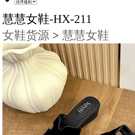
慧慧女鞋-HX-211
女鞋货源
>
慧慧女鞋