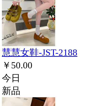
慧慧女鞋-JST-2188
￥50.00
今日
新品