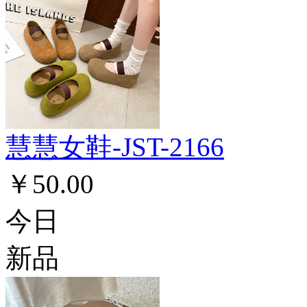
慧慧女鞋-JST-2166
￥50.00
今日
新品