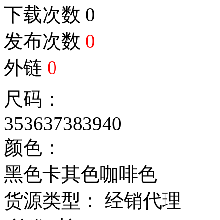
下载次数
0
发布次数
0
外链
0
尺码：
35
36
37
38
39
40
颜色：
黑色
卡其色
咖啡色
货源类型： 经销代理