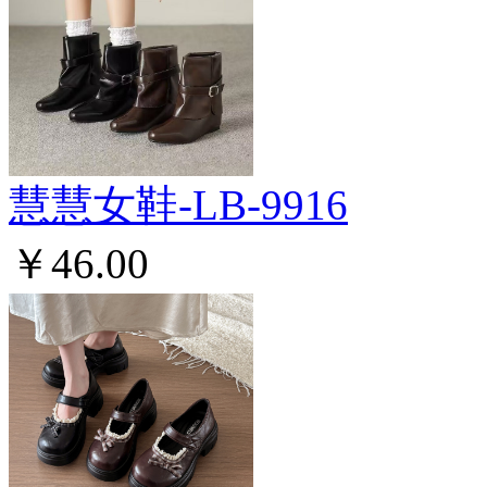
慧慧女鞋-LB-9916
￥46.00