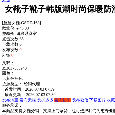
女靴子靴子韩版潮时尚保暖防
[慧慧女鞋-GSDE-168]
散拿价:
￥
48.00
整箱价:
请联系商家
点击次数
65
下载次数
0
发布次数
0
外链
0
尺码：
35
36
37
38
39
40
颜色：
卡其色
棕色
货源类型： 经销代理
首发时间：2026-07-03 07:39
最近更新： 2026-07-03 07:39
发布淘宝
发布天猫
发拼多多
发布快手
发布微信
下载图片
收藏
服务承诺：
本商品支持女鞋分销，支持上门拿货，也可选择我们为您专业