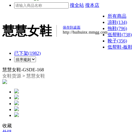
搜全站
搜本店
所有商品
凉鞋(134)
慧慧女鞋
保存到桌面
拖鞋(796)
http://huihuinx.mmgg.com
低帮鞋(738)
靴子(356)
低帮鞋-板鞋(
已下架(1982)
慧慧女鞋-GSDE-168
女鞋货源
>
慧慧女鞋
收藏
外链