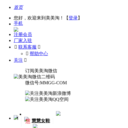
首页
您好，欢迎来到美美淘！【
登录
】
手机
注册会员
厂家入驻

联系客服

󰅃
帮助中心
关注

订阅美美淘微信
微信号:MMGG-COM
慧
慧慧女鞋