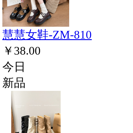
慧慧女鞋-ZM-810
￥38.00
今日
新品