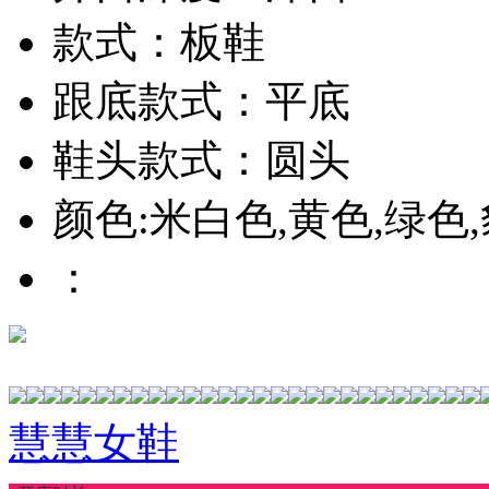
款式：板鞋
跟底款式：平底
鞋头款式：圆头
颜色:米白色,黄色,绿色
：
慧慧女鞋