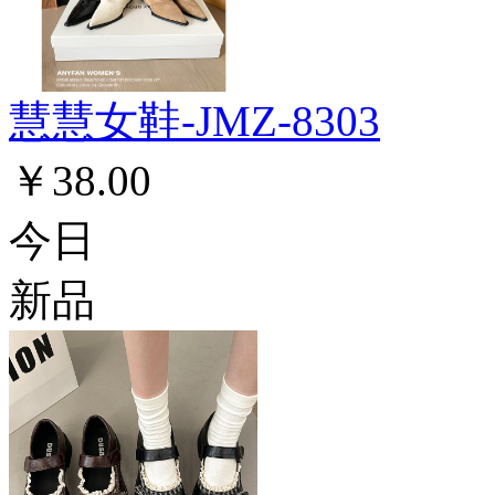
慧慧女鞋-JMZ-8303
￥38.00
今日
新品