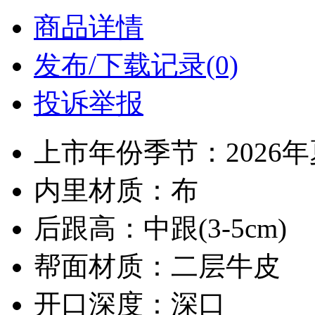
商品详情
发布/下载记录(0)
投诉举报
上市年份季节：2026
内里材质：布
后跟高：中跟(3-5cm)
帮面材质：二层牛皮
开口深度：深口