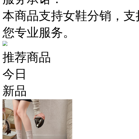
本商品支持女鞋分销，支
您专业服务。
推荐商品
今日
新品