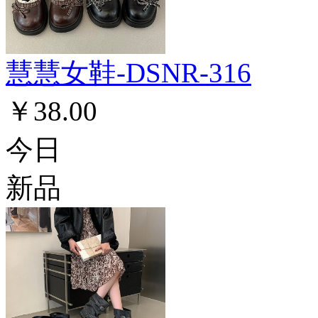
慧慧女鞋-DSNR-316
￥38.00
今日
新品