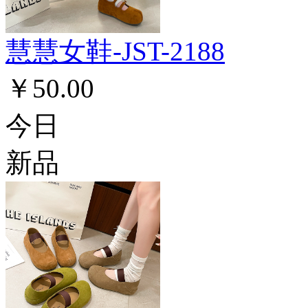
慧慧女鞋-JST-2188
￥50.00
今日
新品