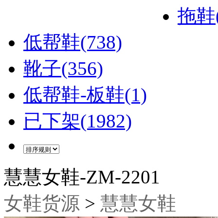
拖鞋(
低帮鞋(738)
靴子(356)
低帮鞋-板鞋(1)
已下架(1982)
慧慧女鞋-ZM-2201
女鞋货源
>
慧慧女鞋