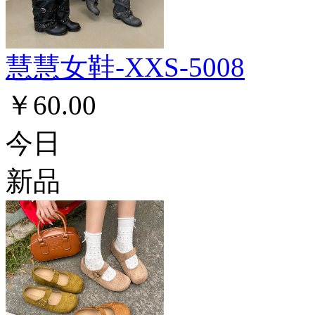
慧慧女鞋-XXS-5008
￥60.00
今日
新品