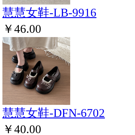
慧慧女鞋-LB-9916
￥46.00
慧慧女鞋-DFN-6702
￥40.00