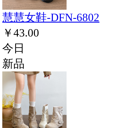
慧慧女鞋-DFN-6802
￥43.00
今日
新品