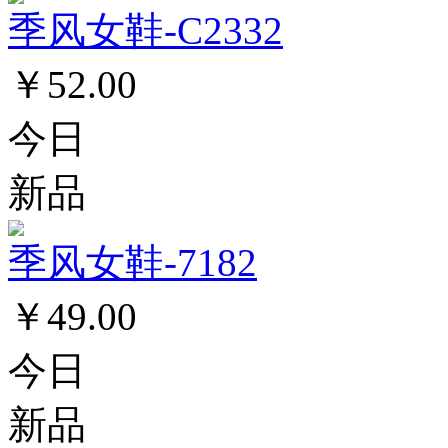
季风女鞋-C2332
￥52.00
今日
新品
季风女鞋-7182
￥49.00
今日
新品