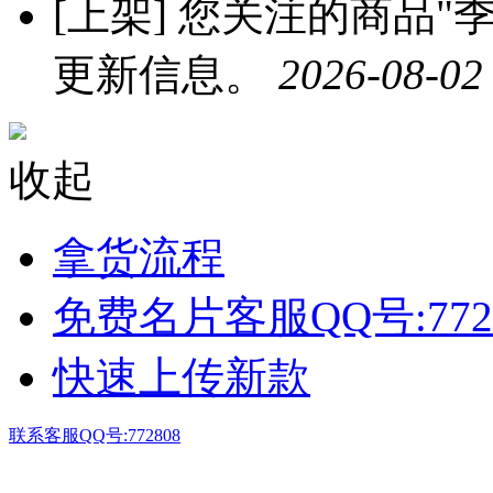
[上架]
您关注的商品"季
更新信息。
2026-08-02
收起
拿货流程
免费名片客服QQ号:772
快速上传新款
联系客服QQ号:772808