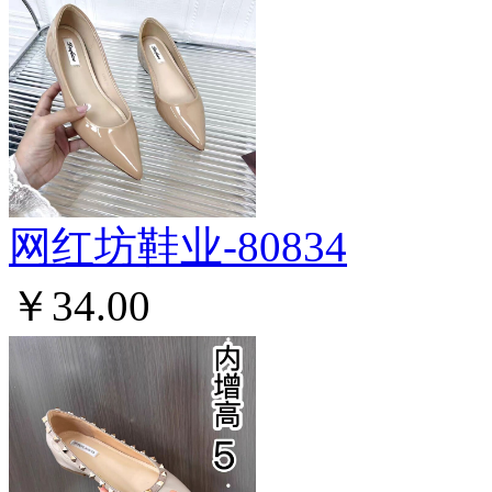
网红坊鞋业-80834
￥34.00