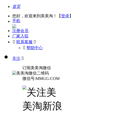
首页
您好，欢迎来到美美淘！【
登录
】
手机
注册会员
厂家入驻

联系客服

󰅃
帮助中心
关注

订阅美美淘微信
微信号:MMGG-COM