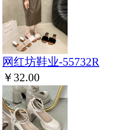
网红坊鞋业-55732R
￥32.00