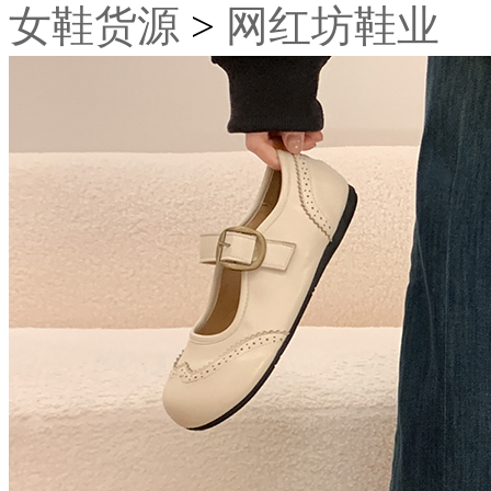
女鞋货源
>
网红坊鞋业