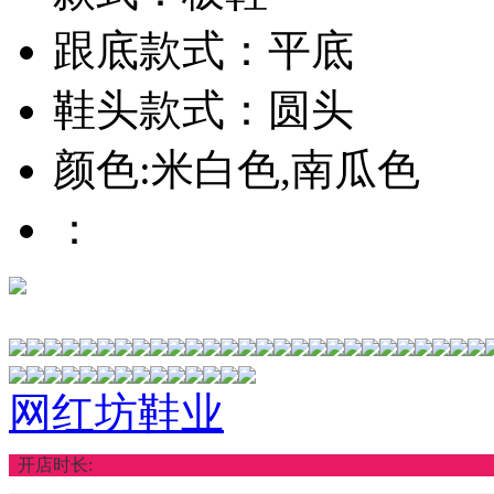
跟底款式：平底
鞋头款式：圆头
颜色:米白色,南瓜色
：
网红坊鞋业
开店时长: