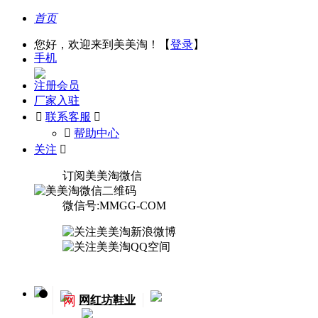
首页
您好，欢迎来到美美淘！【
登录
】
手机
注册会员
厂家入驻

联系客服

󰅃
帮助中心
关注

订阅美美淘微信
微信号:MMGG-COM
网
网红坊鞋业