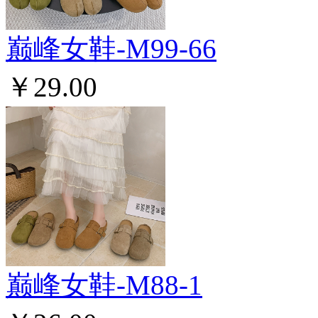
巅峰女鞋-M99-66
￥29.00
巅峰女鞋-M88-1