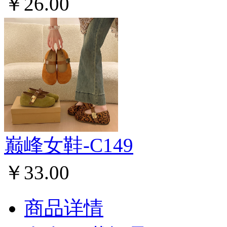
￥26.00
巅峰女鞋-C149
￥33.00
商品详情