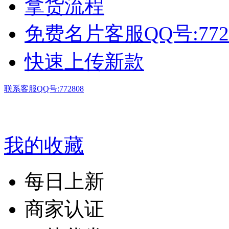
拿货流程
免费名片客服QQ号:772
快速上传新款
联系客服QQ号:772808
我的收藏
每日上新
商家认证