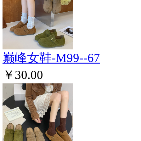
巅峰女鞋-M99--67
￥30.00