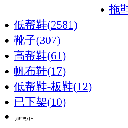
拖鞋
低帮鞋(2581)
靴子(307)
高帮鞋(61)
帆布鞋(17)
低帮鞋-板鞋(12)
已下架(10)