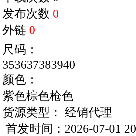
发布次数
0
外链
0
尺码：
35
36
37
38
39
40
颜色：
紫色
棕色
枪色
货源类型： 经销代理
首发时间：2026-07-01 20