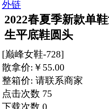
外链
2022春夏季新款单
生平底鞋圆头
[巅峰女鞋-728]
散拿价:
￥
55.00
整箱价:
请联系商家
点击次数
75
下载次数
0