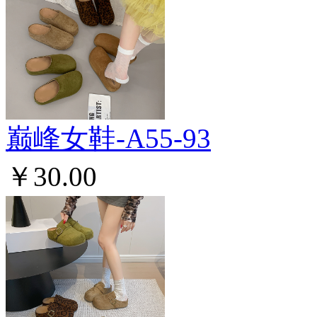
巅峰女鞋-A55-93
￥30.00