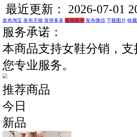
最近更新： 2026-07-01 20
发布淘宝
发布天猫
发拼多多
发布快手
发布微信
下载图片
收藏
服务承诺：
本商品支持女鞋分销，支
您专业服务。
推荐商品
今日
新品