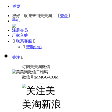
首页
您好，欢迎来到美美淘！【
登录
】
手机
注册会员
厂家入驻

联系客服

󰅃
帮助中心
关注

订阅美美淘微信
微信号:MMGG-COM