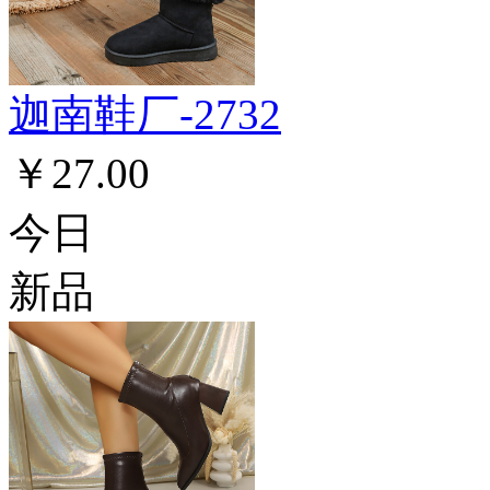
迦南鞋厂-2732
￥27.00
今日
新品