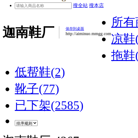
搜全站
搜本店
所有
迦南鞋厂
保存到桌面
http://aiminuo.mmgg.com
凉鞋(
拖鞋(
低帮鞋(2)
靴子(77)
已下架(2585)