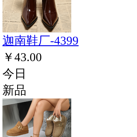
迦南鞋厂-4399
￥43.00
今日
新品