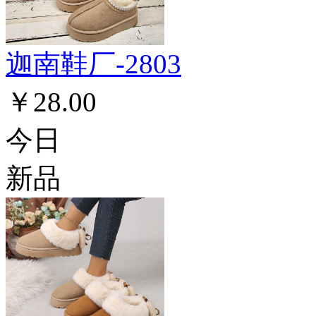
迦南鞋厂-2803
￥28.00
今日
新品