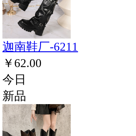
迦南鞋厂-6211
￥62.00
今日
新品