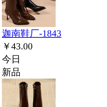
迦南鞋厂-1843
￥43.00
今日
新品