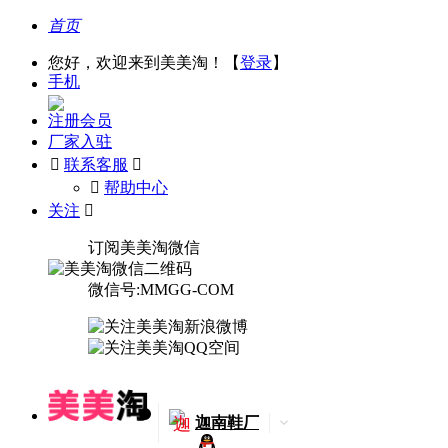
首页
您好，欢迎来到美美淘！【
登录
】
手机
注册会员
厂家入驻

联系客服

󰅃
帮助中心
关注

订阅美美淘微信
微信号:MMGG-COM
迦
迦南鞋厂