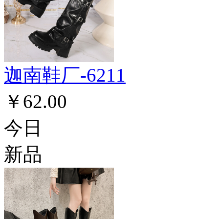
迦南鞋厂-6211
￥62.00
今日
新品