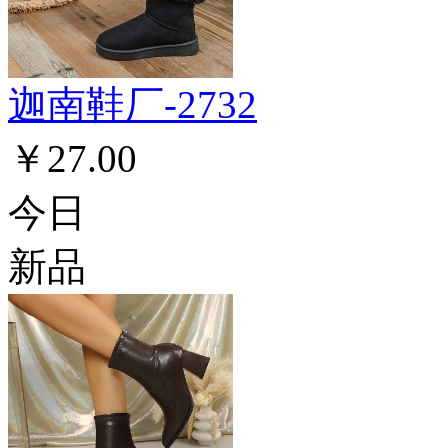
迦南鞋厂-2732
￥27.00
今日
新品