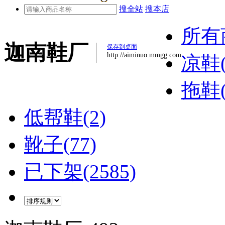
搜全站
搜本店
所有
迦南鞋厂
保存到桌面
http://aiminuo.mmgg.com
凉鞋(
拖鞋(
低帮鞋(2)
靴子(77)
已下架(2585)