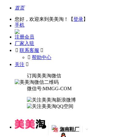
首页
您好，欢迎来到美美淘！【
登录
】
手机
注册会员
厂家入驻

联系客服

󰅃
帮助中心
关注

订阅美美淘微信
微信号:MMGG-COM
迦
迦南鞋厂