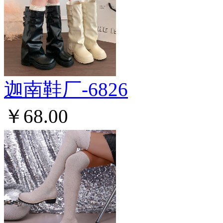
迦南鞋厂-6826
￥68.00