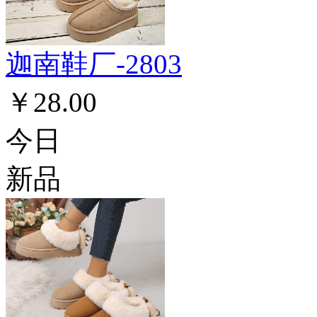
迦南鞋厂-2803
￥28.00
今日
新品