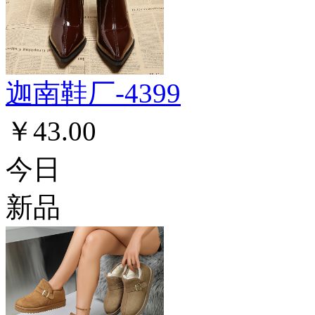
迦南鞋厂-4399
￥43.00
今日
新品