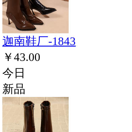
迦南鞋厂-1843
￥43.00
今日
新品