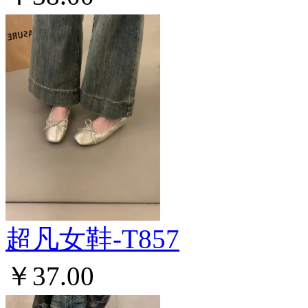
超凡女鞋-T857
￥37.00