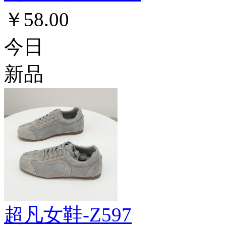
￥58.00
今日
新品
超凡女鞋-Z597