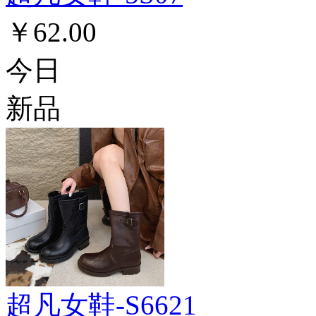
￥62.00
今日
新品
超凡女鞋-S6621