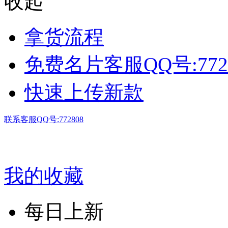
收起
拿货流程
免费名片客服QQ号:772
快速上传新款
联系客服QQ号:772808
我的收藏
每日上新