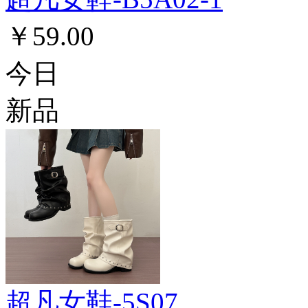
￥59.00
今日
新品
超凡女鞋-5S07