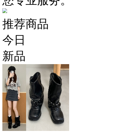
您专业服务。
推荐商品
今日
新品