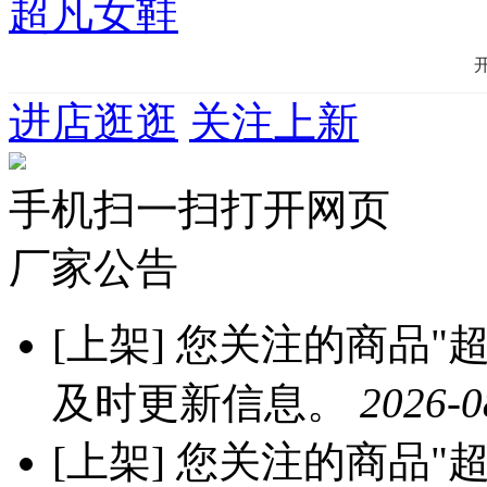
超凡女鞋
开
进店逛逛
关注上新
手机扫一扫打开网页
厂家公告
[上架]
您关注的商品"超凡
及时更新信息。
2026-0
[上架]
您关注的商品"超凡