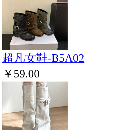
超凡女鞋-B5A02
￥59.00