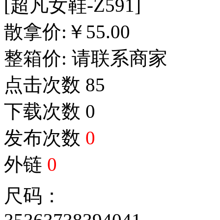
[超凡女鞋-Z591]
散拿价:
￥
55.00
整箱价:
请联系商家
点击次数
85
下载次数
0
发布次数
0
外链
0
尺码：