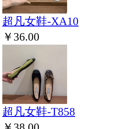
超凡女鞋-XA10
￥36.00
超凡女鞋-T858
￥38.00