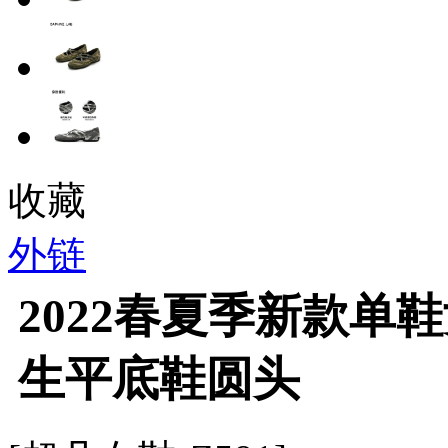
收藏
外链
2022春夏季新款单
生平底鞋圆头