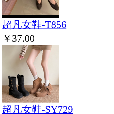
超凡女鞋-T856
￥37.00
超凡女鞋-SY729