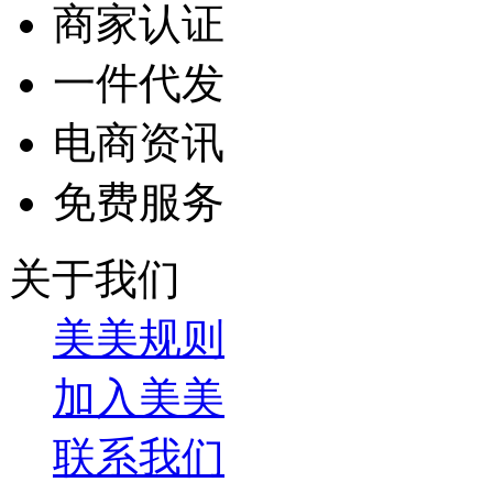
商家认证
一件代发
电商资讯
免费服务
关于我们
美美规则
加入美美
联系我们