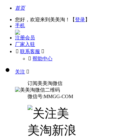
首页
您好，欢迎来到美美淘！【
登录
】
手机
注册会员
厂家入驻

联系客服

󰅃
帮助中心
关注

订阅美美淘微信
微信号:MMGG-COM