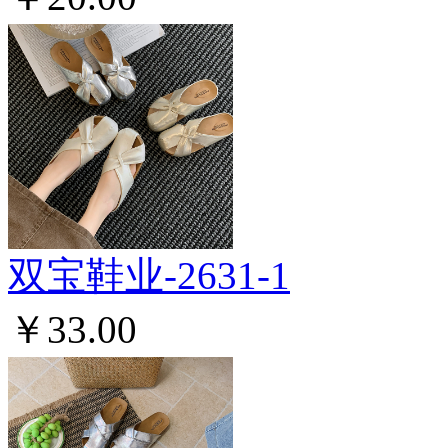
双宝鞋业-2631-1
￥33.00