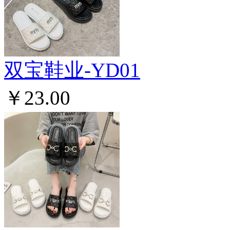
双宝鞋业-YD01
￥23.00