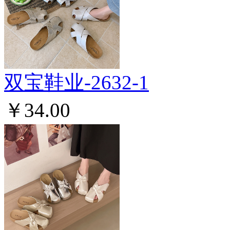
双宝鞋业-2632-1
￥34.00