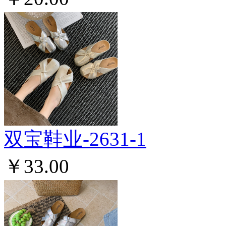
双宝鞋业-2631-1
￥33.00