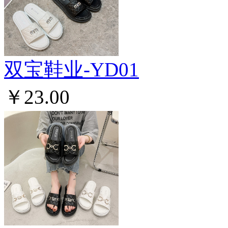
双宝鞋业-YD01
￥23.00