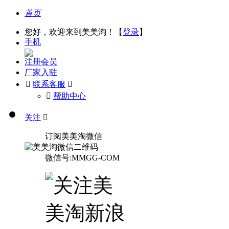
首页
您好，欢迎来到美美淘！【
登录
】
手机
注册会员
厂家入驻

联系客服

󰅃
帮助中心
关注

订阅美美淘微信
微信号:MMGG-COM