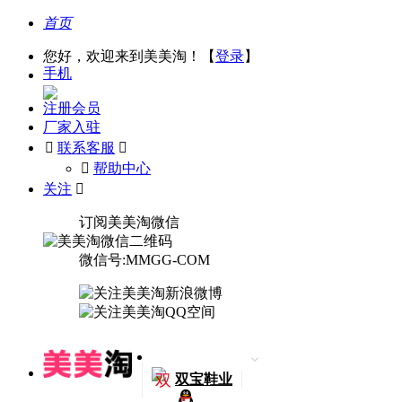
首页
您好，欢迎来到美美淘！【
登录
】
手机
注册会员
厂家入驻

联系客服

󰅃
帮助中心
关注

订阅美美淘微信
微信号:MMGG-COM
双
双宝鞋业