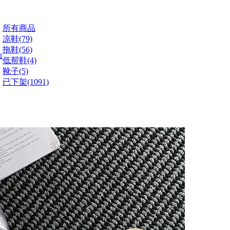
所有商品
凉鞋(79)
拖鞋(56)
面
低帮鞋(4)
靴子(5)
已下架(1091)