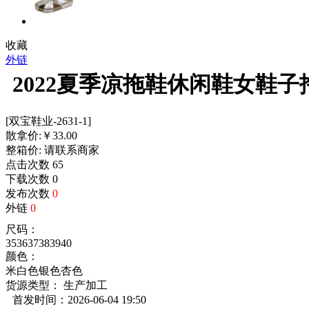
收藏
外链
2022夏季凉拖鞋休闲鞋女鞋
[双宝鞋业-2631-1]
散拿价:
￥
33.00
整箱价:
请联系商家
点击次数
65
下载次数
0
发布次数
0
外链
0
尺码：
35
36
37
38
39
40
颜色：
米白色
银色
杏色
货源类型： 生产加工
首发时间：2026-06-04 19:50