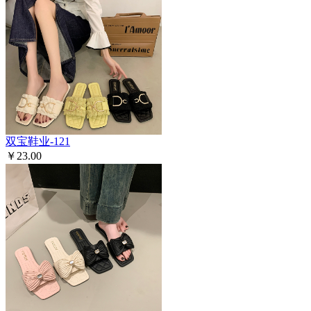
双宝鞋业-121
￥23.00