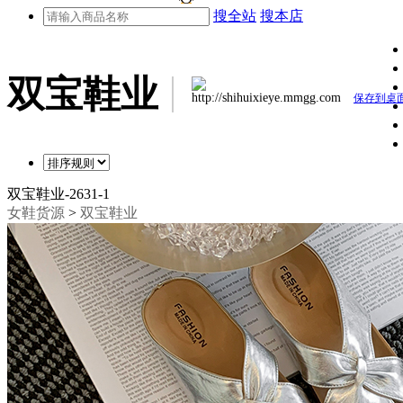
搜全站
搜本店
双宝鞋业
http://shihuixieye.mmgg.com
保存到桌
双宝鞋业-2631-1
女鞋货源
>
双宝鞋业