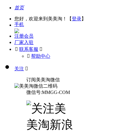
首页
您好，欢迎来到美美淘！【
登录
】
手机
注册会员
厂家入驻

联系客服

󰅃
帮助中心
关注

订阅美美淘微信
微信号:MMGG-COM