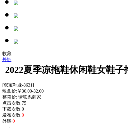
收藏
外链
2022夏季凉拖鞋休闲鞋女鞋
[双宝鞋业-8631]
散拿价:
￥
30.00-32.00
整箱价:
请联系商家
点击次数
75
下载次数
0
发布次数
0
外链
0