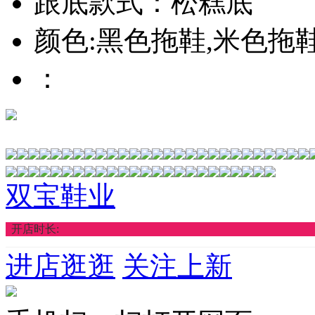
跟底款式：松糕底
颜色:黑色拖鞋,米色拖
：
双宝鞋业
开店时长:
进店逛逛
关注上新