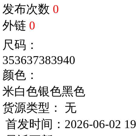
发布次数
0
外链
0
尺码：
35
36
37
38
39
40
颜色：
米白色
银色
黑色
货源类型： 无
首发时间：2026-06-02 19