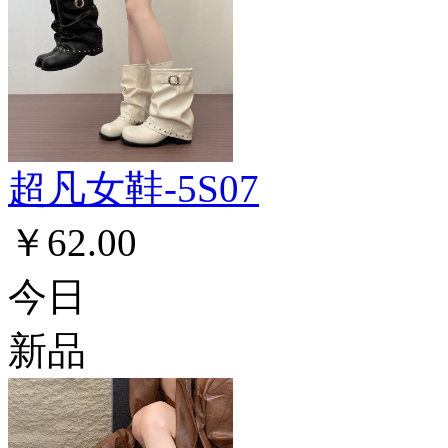
超凡女鞋-5S07
￥62.00
今日
新品