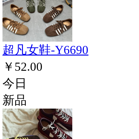
超凡女鞋-Y6690
￥52.00
今日
新品