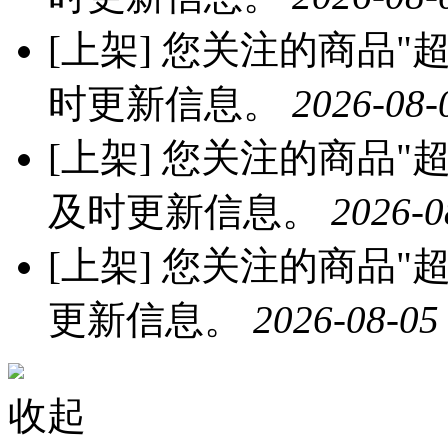
[上架]
您关注的商品"超凡
时更新信息。
2026-08-
[上架]
您关注的商品"超凡
及时更新信息。
2026-0
[上架]
您关注的商品"超
更新信息。
2026-08-05
收起