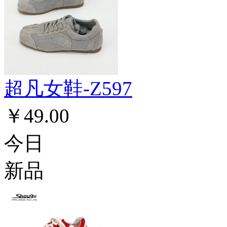
超凡女鞋-Z597
￥49.00
今日
新品