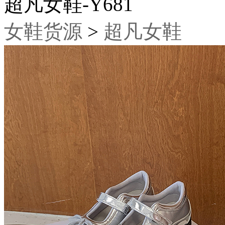
超凡女鞋-Y681
女鞋货源
>
超凡女鞋