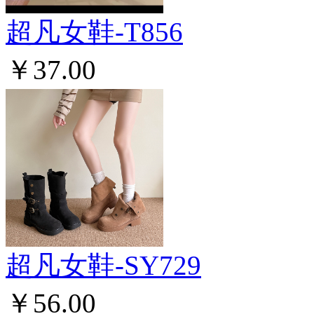
超凡女鞋-T856
￥37.00
超凡女鞋-SY729
￥56.00