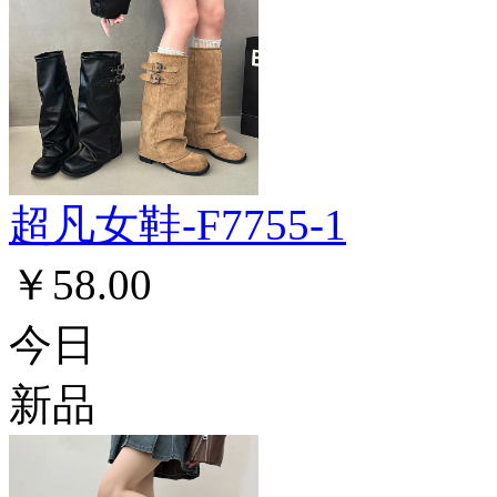
超凡女鞋-F7755-1
￥58.00
今日
新品