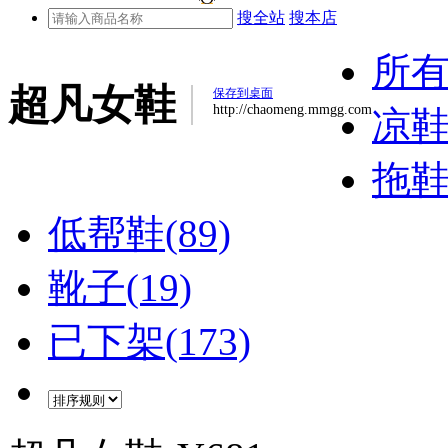
搜全站
搜本店
所
超凡女鞋
保存到桌面
http://chaomeng.mmgg.com
凉鞋(
拖鞋(
低帮鞋(89)
靴子(19)
已下架(173)