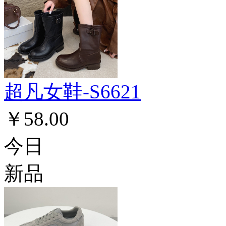
超凡女鞋-S6621
￥58.00
今日
新品