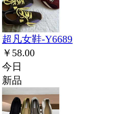
超凡女鞋-Y6689
￥58.00
今日
新品