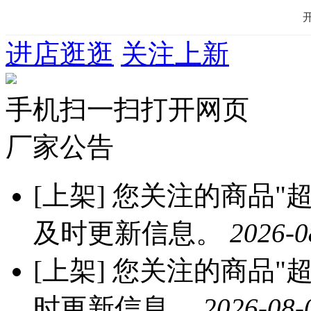
开
进店逛逛
关注上新
手机扫一扫打开网页
厂家公告
[上架]
您关注的商品"超凡
及时更新信息。
2026-0
[上架]
您关注的商品"超凡
时更新信息。
2026-08-