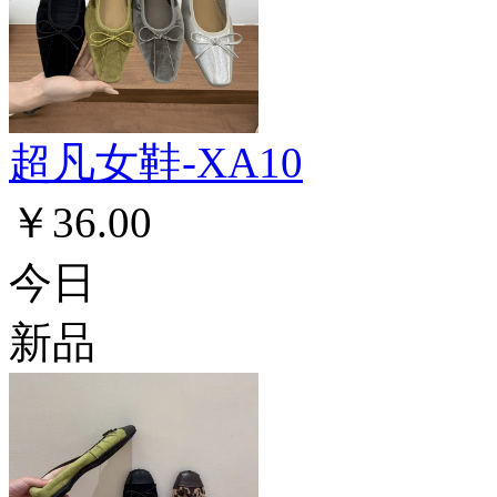
超凡女鞋-XA10
￥36.00
今日
新品