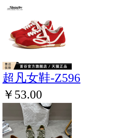
超凡女鞋-Z596
￥53.00