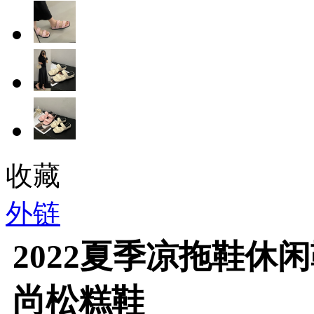
收藏
外链
2022夏季凉拖鞋休
尚松糕鞋