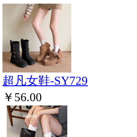
超凡女鞋-SY729
￥56.00