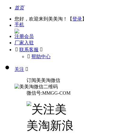
首页
您好，欢迎来到美美淘！【
登录
】
手机
注册会员
厂家入驻

联系客服

󰅃
帮助中心
关注

订阅美美淘微信
微信号:MMGG-COM