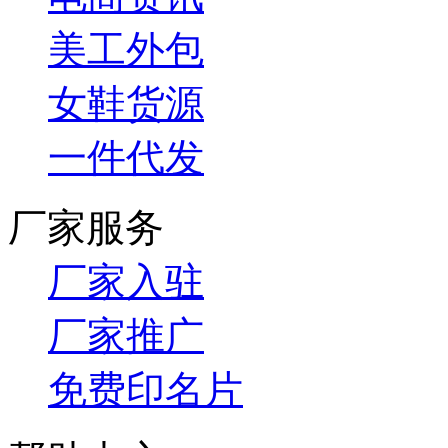
美工外包
女鞋货源
一件代发
厂家服务
厂家入驻
厂家推广
免费印名片