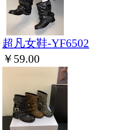
超凡女鞋-YF6502
￥59.00