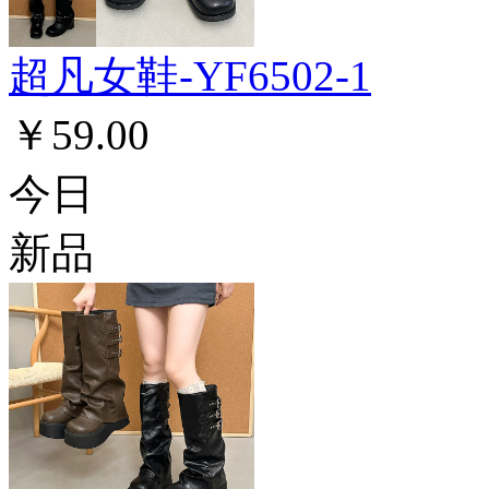
超凡女鞋-YF6502-1
￥59.00
今日
新品