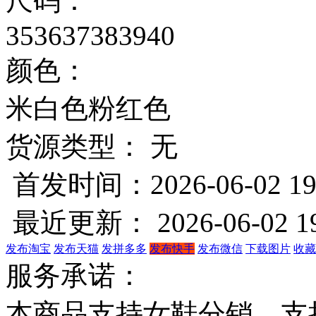
尺码：
35
36
37
38
39
40
颜色：
米白色
粉红色
货源类型： 无
首发时间：2026-06-02 19
最近更新： 2026-06-02 19
发布淘宝
发布天猫
发拼多多
发布快手
发布微信
下载图片
收藏
服务承诺：
本商品支持女鞋分销，支