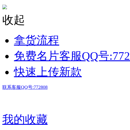
收起
拿货流程
免费名片客服QQ号:772
快速上传新款
联系客服QQ号:772808
我的收藏