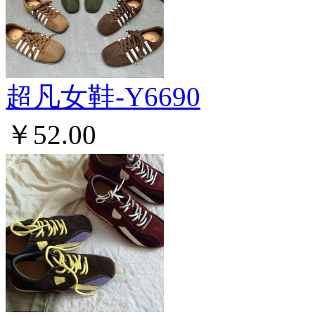
超凡女鞋-Y6690
￥52.00