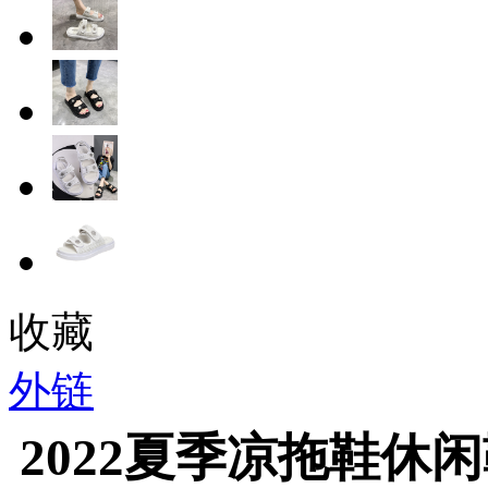
收藏
外链
2022夏季凉拖鞋休