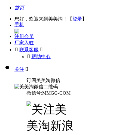
首页
您好，欢迎来到美美淘！【
登录
】
手机
注册会员
厂家入驻

联系客服

󰅃
帮助中心
关注

订阅美美淘微信
微信号:MMGG-COM