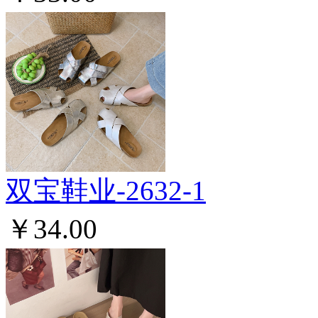
双宝鞋业-2632-1
￥34.00