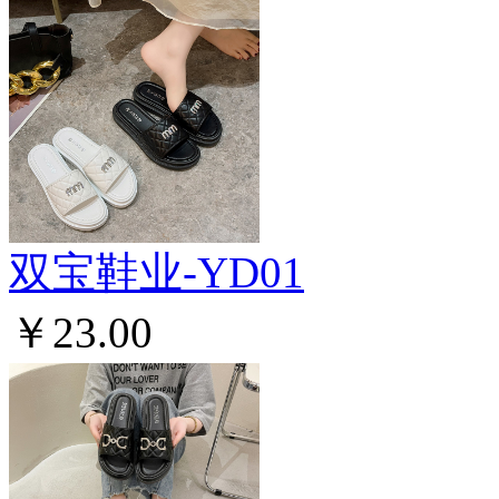
双宝鞋业-YD01
￥23.00