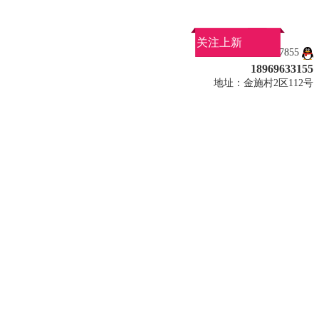
关注上新
QQ：879057855
18969633155
地址：金施村2区112号