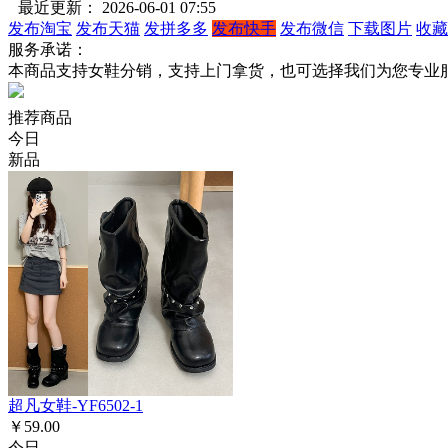
最近更新： 2026-06-01 07:55
发布淘宝
发布天猫
发拼多多
发布快手
发布微信
下载图片
收藏
服务承诺：
本商品支持女鞋分销，支持上门拿货，也可选择我们为您专业
推荐商品
今日
新品
超凡女鞋-YF6502-1
￥59.00
今日