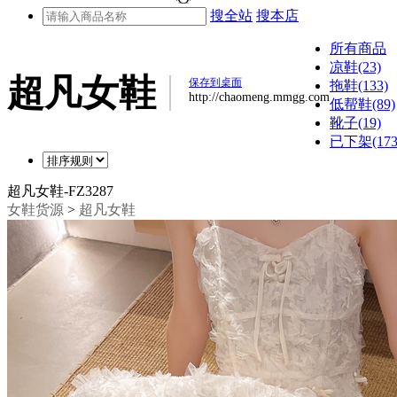
搜全站
搜本店
所有商品
凉鞋(23)
超凡女鞋
保存到桌面
拖鞋(133)
http://chaomeng.mmgg.com
低帮鞋(89)
靴子(19)
已下架(173
超凡女鞋-FZ3287
女鞋货源
>
超凡女鞋