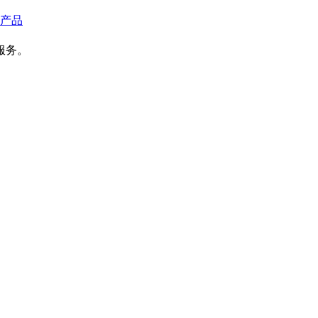
产品
服务。