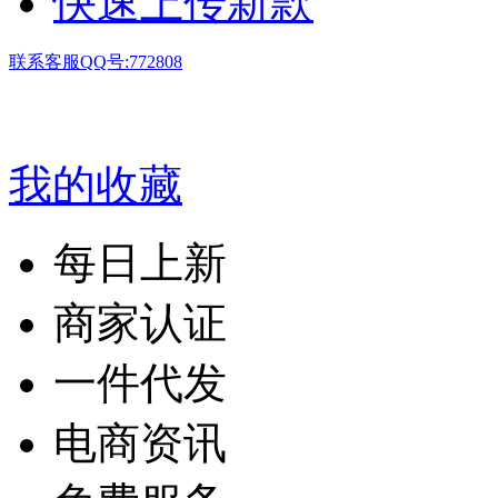
快速上传新款
联系客服QQ号:772808
我的收藏
每日上新
商家认证
一件代发
电商资讯