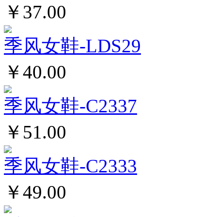
￥37.00
季风女鞋-LDS29
￥40.00
季风女鞋-C2337
￥51.00
季风女鞋-C2333
￥49.00