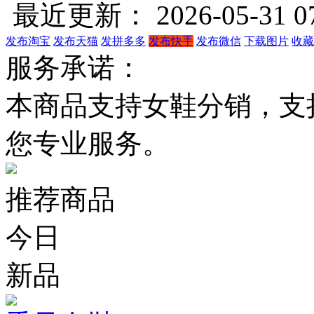
最近更新： 2026-05-31 07
发布淘宝
发布天猫
发拼多多
发布快手
发布微信
下载图片
收藏
服务承诺：
本商品支持女鞋分销，支
您专业服务。
推荐商品
今日
新品