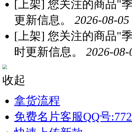
[上架]
您关注的商品"季
更新信息。
2026-08-05
[上架]
您关注的商品"季风
时更新信息。
2026-08-
收起
拿货流程
免费名片客服QQ号:772