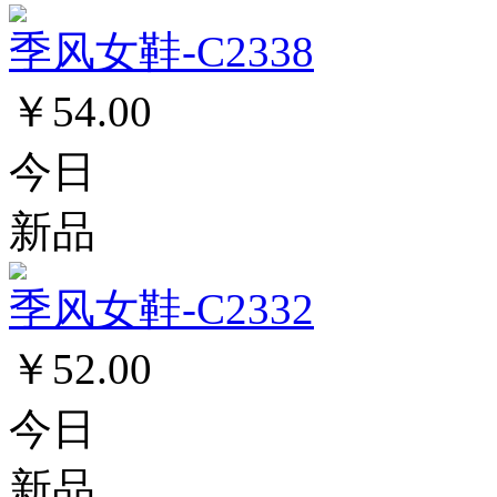
季风女鞋-C2338
￥54.00
今日
新品
季风女鞋-C2332
￥52.00
今日
新品