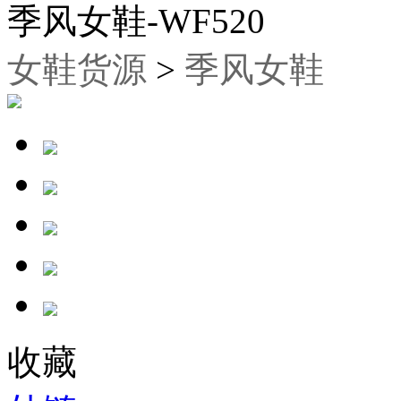
季风女鞋-WF520
女鞋货源
>
季风女鞋
收藏