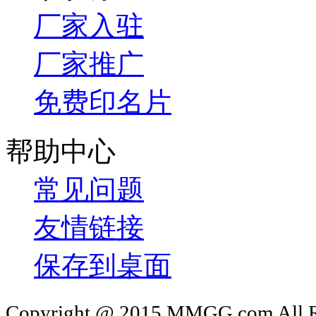
厂家入驻
厂家推广
免费印名片
帮助中心
常见问题
友情链接
保存到桌面
Copyright @ 2015 MMGG.com 