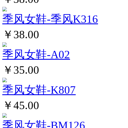
季风女鞋-季风K316
￥38.00
季风女鞋-A02
￥35.00
季风女鞋-K807
￥45.00
季风女鞋-BM126