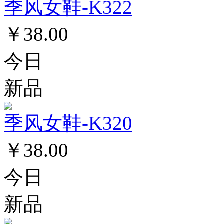
季风女鞋-K322
￥38.00
今日
新品
季风女鞋-K320
￥38.00
今日
新品