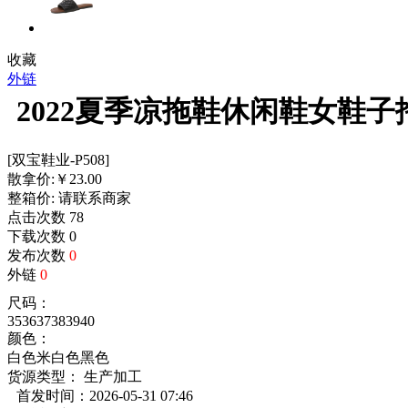
收藏
外链
2022夏季凉拖鞋休闲鞋女鞋
[双宝鞋业-P508]
散拿价:
￥
23.00
整箱价:
请联系商家
点击次数
78
下载次数
0
发布次数
0
外链
0
尺码：
35
36
37
38
39
40
颜色：
白色
米白色
黑色
货源类型： 生产加工
首发时间：2026-05-31 07:46