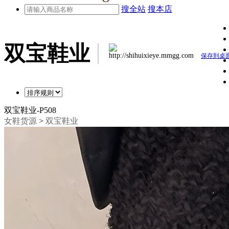
搜全站
搜本店
双宝鞋业
http://shihuixieye.mmgg.com
保存到桌
双宝鞋业-P508
女鞋货源
>
双宝鞋业