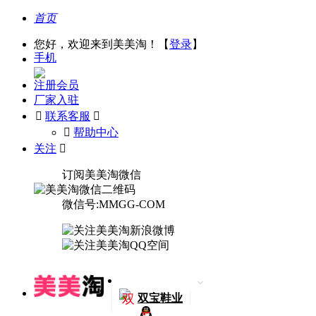
首页
您好，欢迎来到美美淘！【
登录
】
手机
注册会员
厂家入驻

联系客服

󰅃
帮助中心
关注

订阅美美淘微信
微信号:MMGG-COM
双
双宝鞋业