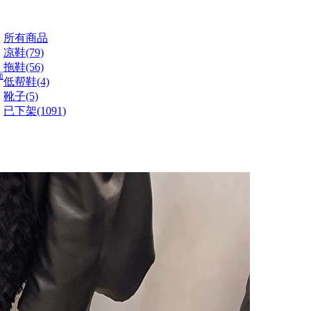
所有商品
凉鞋(79)
拖鞋(56)
面
低帮鞋(4)
靴子(5)
已下架(1091)