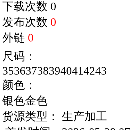
下载次数
0
发布次数
0
外链
0
尺码：
35
36
37
38
39
40
41
42
43
颜色：
银色
金色
货源类型： 生产加工