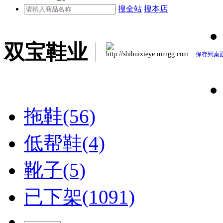
搜全站
搜本店
双宝鞋业
http://shihuixieye.mmgg.com
保存到桌
拖鞋(56)
低帮鞋(4)
靴子(5)
已下架(1091)