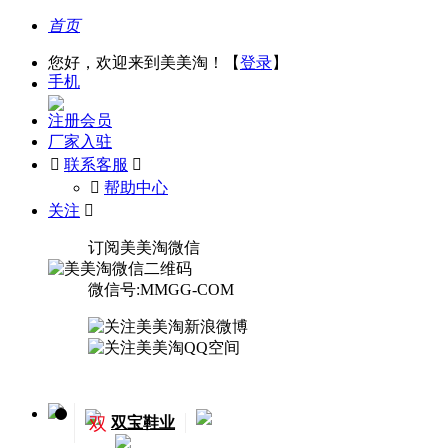
首页
您好，欢迎来到美美淘！【
登录
】
手机
注册会员
厂家入驻

联系客服

󰅃
帮助中心
关注

订阅美美淘微信
微信号:MMGG-COM
双
双宝鞋业