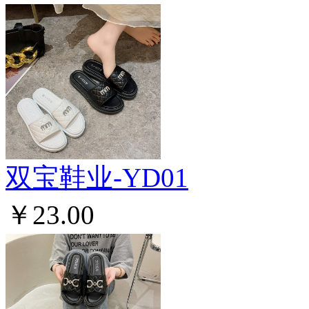
双宝鞋业-YD01
￥23.00