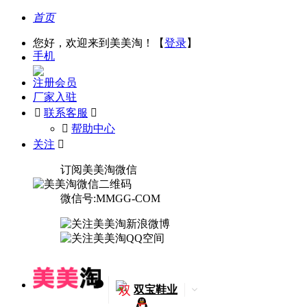
首页
您好，欢迎来到美美淘！【
登录
】
手机
注册会员
厂家入驻

联系客服

󰅃
帮助中心
关注

订阅美美淘微信
微信号:MMGG-COM
双
双宝鞋业