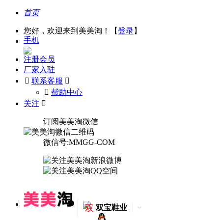
首页
您好，欢迎来到美美淘！【
登录
】
手机
注册会员
厂家入驻

联系客服

󰅃
帮助中心
关注

订阅美美淘微信
微信号:MMGG-COM
双
双宝鞋业