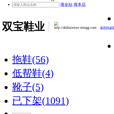
搜全站
搜本店
双宝鞋业
http://shihuixieye.mmgg.com
保存到桌
拖鞋(56)
低帮鞋(4)
靴子(5)
已下架(1091)