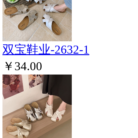
双宝鞋业-2632-1
￥34.00