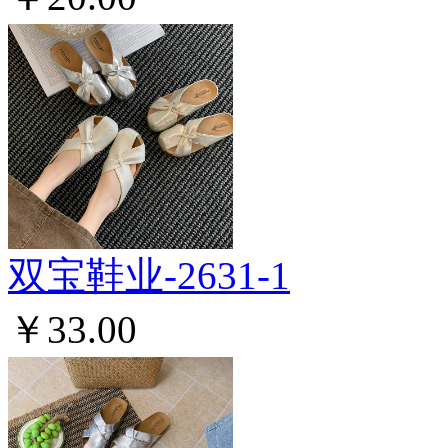
双宝鞋业-2631-1
￥33.00