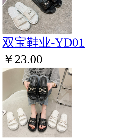
双宝鞋业-YD01
￥23.00