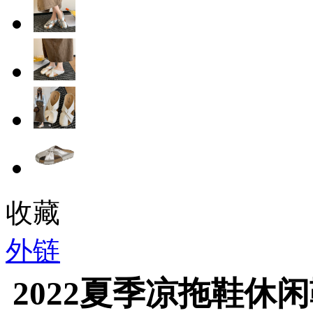
收藏
外链
2022夏季凉拖鞋休