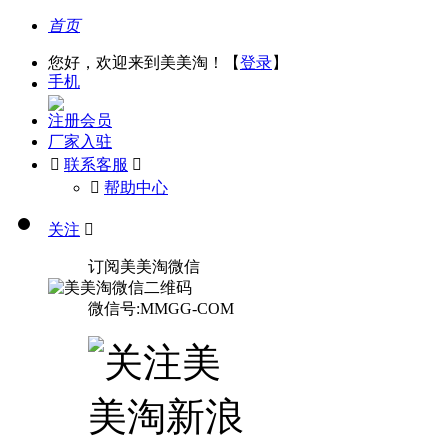
首页
您好，欢迎来到美美淘！【
登录
】
手机
注册会员
厂家入驻

联系客服

󰅃
帮助中心
关注

订阅美美淘微信
微信号:MMGG-COM