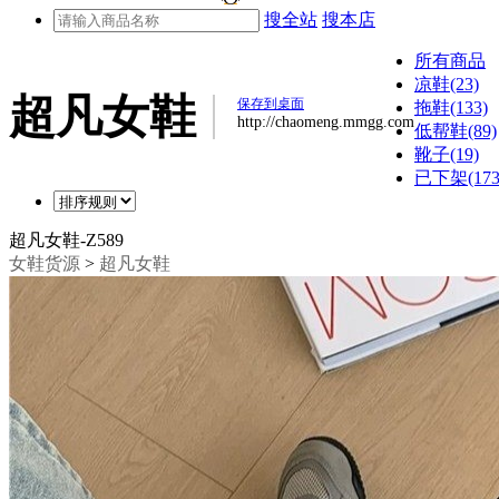
搜全站
搜本店
所有商品
凉鞋(23)
超凡女鞋
保存到桌面
拖鞋(133)
http://chaomeng.mmgg.com
低帮鞋(89)
靴子(19)
已下架(173
超凡女鞋-Z589
女鞋货源
>
超凡女鞋