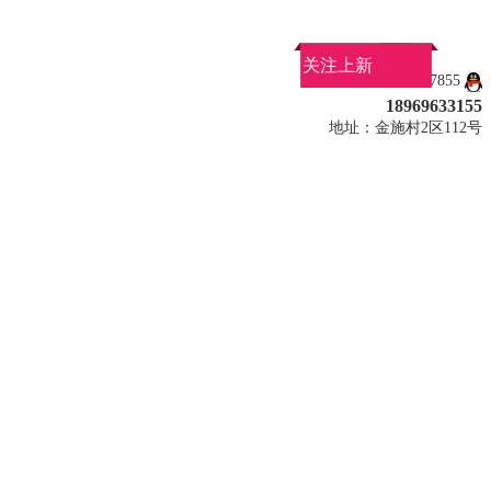
关注上新
QQ：879057855
18969633155
地址：金施村2区112号