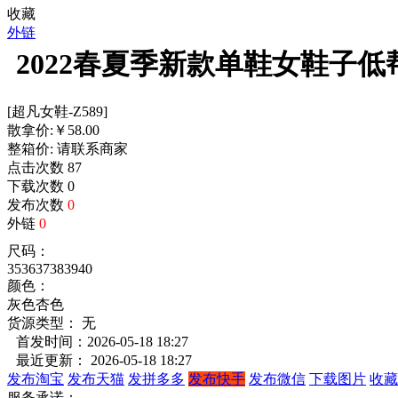
收藏
外链
2022春夏季新款单鞋女鞋子
[超凡女鞋-Z589]
散拿价:
￥
58.00
整箱价:
请联系商家
点击次数
87
下载次数
0
发布次数
0
外链
0
尺码：
35
36
37
38
39
40
颜色：
灰色
杏色
货源类型： 无
首发时间：2026-05-18 18:27
最近更新： 2026-05-18 18:27
发布淘宝
发布天猫
发拼多多
发布快手
发布微信
下载图片
收藏
服务承诺：