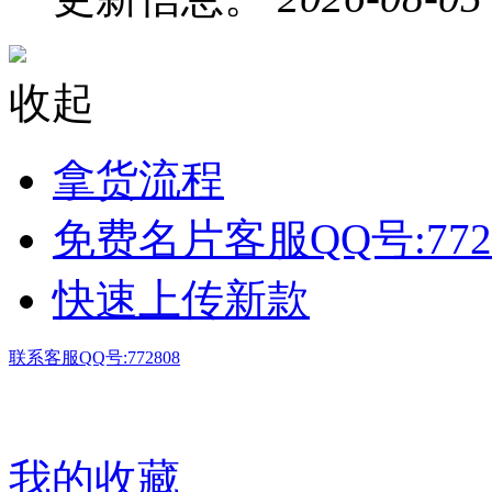
收起
拿货流程
免费名片客服QQ号:772
快速上传新款
联系客服QQ号:772808
我的收藏