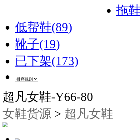
拖鞋(
低帮鞋(89)
靴子(19)
已下架(173)
超凡女鞋-Y66-80
女鞋货源
>
超凡女鞋