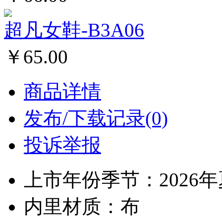
超凡女鞋-B3A06
￥65.00
商品详情
发布/下载记录(0)
投诉举报
上市年份季节：2026
内里材质：布