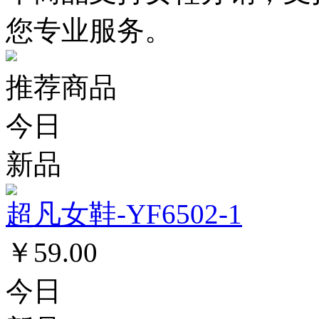
您专业服务。
推荐商品
今日
新品
超凡女鞋-YF6502-1
￥59.00
今日