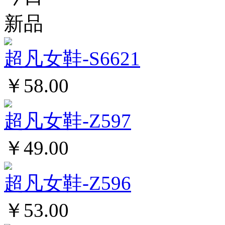
新品
超凡女鞋-S6621
￥58.00
超凡女鞋-Z597
￥49.00
超凡女鞋-Z596
￥53.00