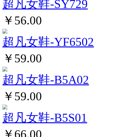
超凡女鞋-SY729
￥56.00
超凡女鞋-YF6502
￥59.00
超凡女鞋-B5A02
￥59.00
超凡女鞋-B5S01
￥66.00