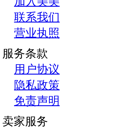
加入美美
联系我们
营业执照
服务条款
用户协议
隐私政策
免责声明
卖家服务