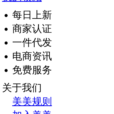
每日上新
商家认证
一件代发
电商资讯
免费服务
关于我们
美美规则