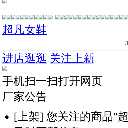
超凡女鞋
开
进店逛逛
关注上新
手机扫一扫打开网页
厂家公告
[上架]
您关注的商品"超凡