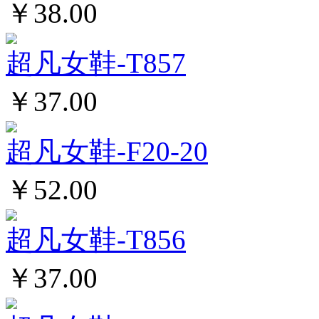
￥38.00
超凡女鞋-T857
￥37.00
超凡女鞋-F20-20
￥52.00
超凡女鞋-T856
￥37.00