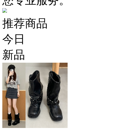
您专业服务。
推荐商品
今日
新品