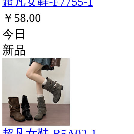
超凡女鞋-F7755-1
￥58.00
今日
新品
超凡女鞋-B5A02-1