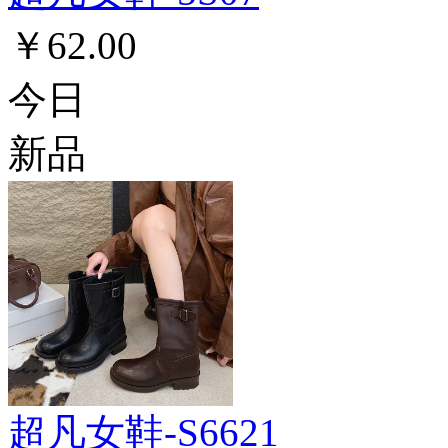
￥62.00
今日
新品
超凡女鞋-S6621