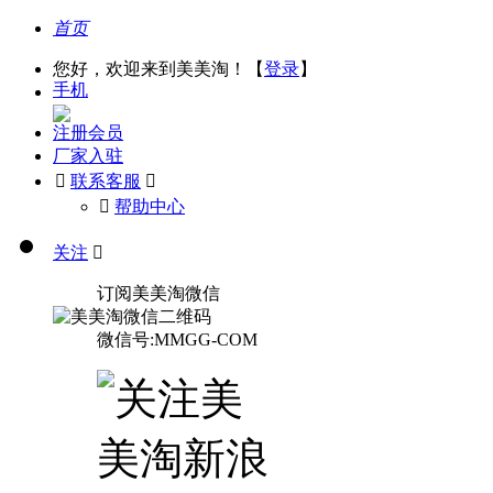
首页
您好，欢迎来到美美淘！【
登录
】
手机
注册会员
厂家入驻

联系客服

󰅃
帮助中心
关注

订阅美美淘微信
微信号:MMGG-COM