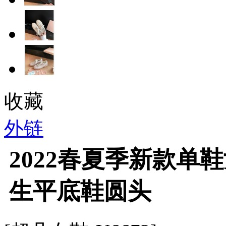
收藏
外链
2022春夏季新款单
生平底鞋圆头