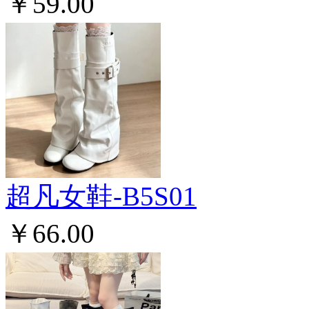
￥59.00
超凡女鞋-B5S01
￥66.00