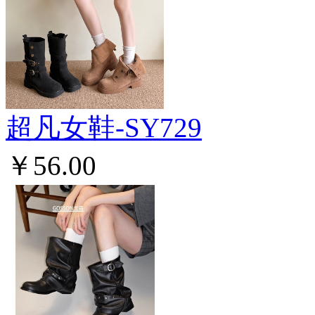
超凡女鞋-SY729
￥56.00