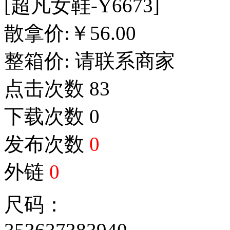
[超凡女鞋-Y6673]
散拿价:
￥
56.00
整箱价:
请联系商家
点击次数
83
下载次数
0
发布次数
0
外链
0
尺码：