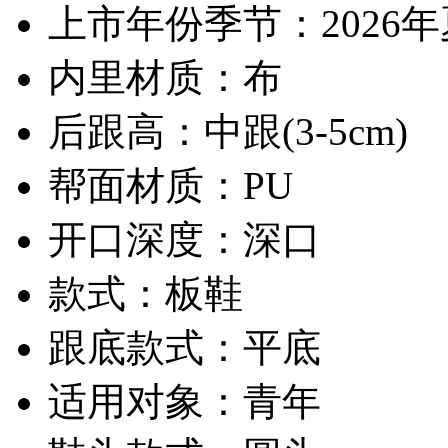
上市年份季节：2026
内里材质：布
后跟高：中跟(3-5cm)
帮面材质：PU
开口深度：深口
款式：板鞋
跟底款式：平底
适用对象：青年