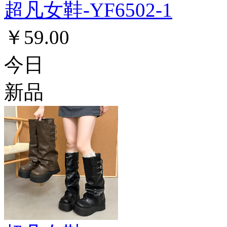
超凡女鞋-YF6502-1
￥59.00
今日
新品