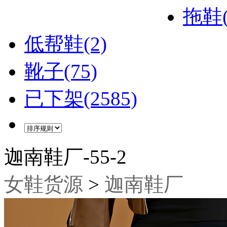
拖鞋(
低帮鞋(2)
靴子(75)
已下架(2585)
迦南鞋厂-55-2
女鞋货源
>
迦南鞋厂