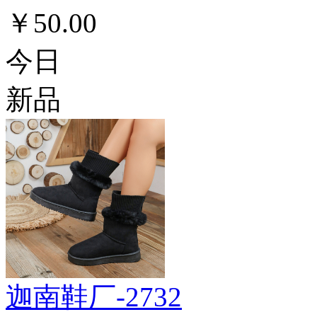
￥50.00
今日
新品
迦南鞋厂-2732