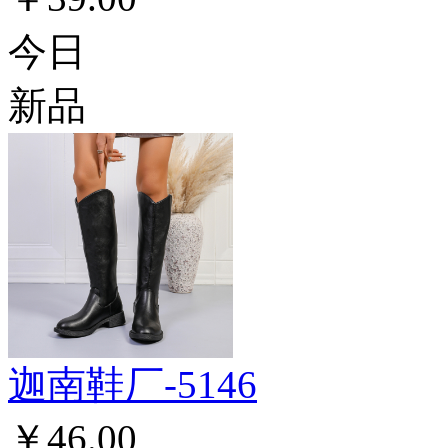
今日
新品
迦南鞋厂-5146
￥46.00