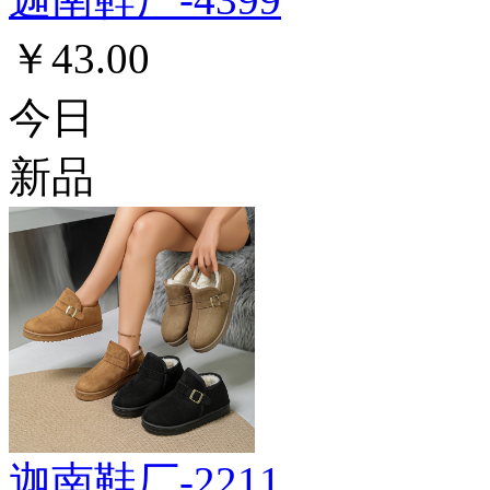
￥43.00
今日
新品
迦南鞋厂-2211