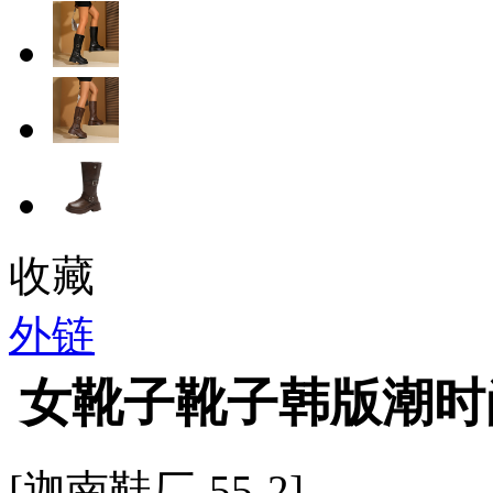
收藏
外链
女靴子靴子韩版潮时
[迦南鞋厂-55-2]