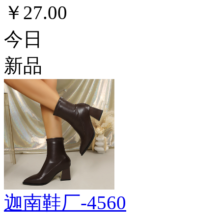
￥27.00
今日
新品
迦南鞋厂-4560