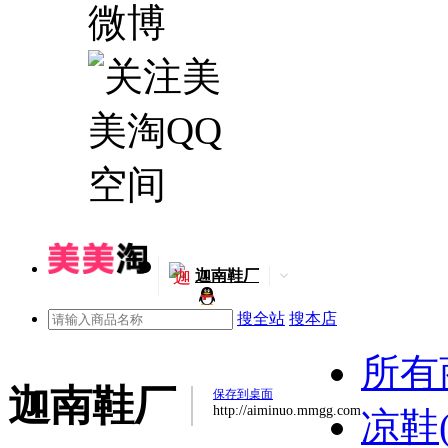
迦
迦南鞋厂
搜全站
搜本店
所有
迦南鞋厂
保存到桌面
http://aiminuo.mmgg.com
凉鞋(