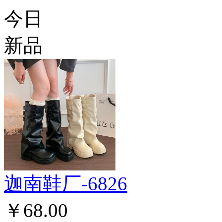
今日
新品
迦南鞋厂-6826
￥68.00