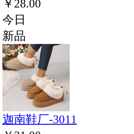
￥28.00
今日
新品
迦南鞋厂-3011